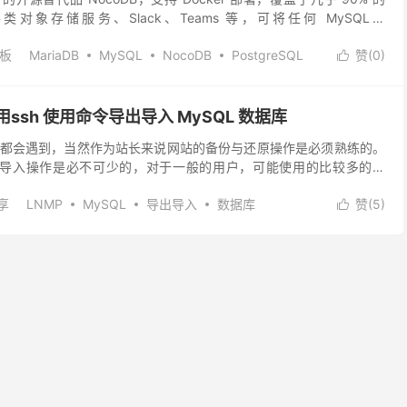
对接各类对象存储服务、Slack、Teams 等，可将任何 MySQL、
板
MariaDB
MySQL
NocoDB
PostgreSQL
赞(
0
)

宝塔面板
宝塔面板搭建NocoDB
格
用ssh 使用命令导出导入 MySQL 数据库
都会遇到，当然作为站长来说网站的备份与还原操作是必须熟练的。
出和导入操作是必不可少的，对于一般的用户，可能使用的比较多的是
的可视化操作界面，但是这种界面操作在数据库比较...
享
LNMP
MySQL
导出导入
数据库
赞(
5
)
