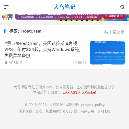
大鸟笔记


标签：HostCram
共 1 篇文章
#黑五#HostCram，美国达拉斯i9高频
VPS，年付$24起，支持WIndows系统，
免费异地备份
VPS优惠
赞(
0
)


大鸟博客:专注于国外VPS，独立服务器，主机测评和优惠信息分享!
本站运行于DMIT：
LAX.AS3.Pro.Pocket
© 2016-2026
大鸟笔记
网站地图
privacy-policy
请求次数：3 次，加载用时：0.025 秒，内存占用：6.71 MB