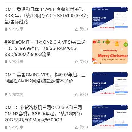
DMIT 香港和日本 T1.WEE 套餐年付9折，
$33/年，1核/1G内存/20G SSD/1000GB流
量/国际线路
VPS优惠
赞(
0
)


#圣诞#DMIT，日本CN2 GIA VPS(买二送
一)，$199.99/年，1核/2G RAM/60G
SSD/500M@500G流量
VPS优惠
赞(
0
)


DMIT 美国CMIN2 VPS，$49.9/年起，三
网回程CMIN2网络/流量翻倍不加价
VPS优惠
赞(
0
)


DMIT：补货洛杉矶三网CN2 GIA和三网
CMIN2套餐，$36.9/年起，1核/1G内存/
20G SSD/500Mbps@500GB
VPS优惠
赞(
0
)

