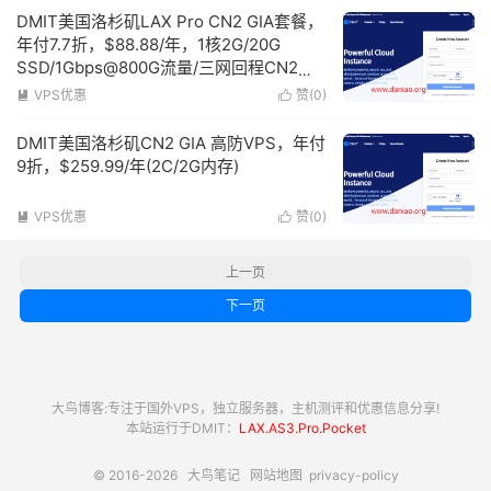
DMIT美国洛杉矶LAX Pro CN2 GIA套餐，
年付7.7折，$88.88/年，1核2G/20G
SSD/1Gbps@800G流量/三网回程CN2
GIA
VPS优惠
赞(
0
)


DMIT美国洛杉矶CN2 GIA 高防VPS，年付
9折，$259.99/年(2C/2G内存)
VPS优惠
赞(
0
)


上一页
下一页
大鸟博客:专注于国外VPS，独立服务器，主机测评和优惠信息分享!
本站运行于DMIT：
LAX.AS3.Pro.Pocket
© 2016-2026
大鸟笔记
网站地图
privacy-policy