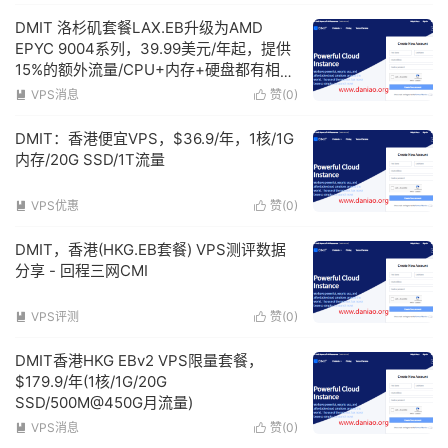
DMIT 洛杉矶套餐LAX.EB升级为AMD
EPYC 9004系列，39.99美元/年起，提供
15%的额外流量/CPU+内存+硬盘都有相应
升级
VPS消息
赞(
0
)


DMIT：香港便宜VPS，$36.9/年，1核/1G
内存/20G SSD/1T流量
VPS优惠
赞(
0
)


DMIT，香港(HKG.EB套餐) VPS测评数据
分享 - 回程三网CMI
VPS评测
赞(
0
)


DMIT香港HKG EBv2 VPS限量套餐，
$179.9/年(1核/1G/20G
SSD/500M@450G月流量)
VPS消息
赞(
0
)

