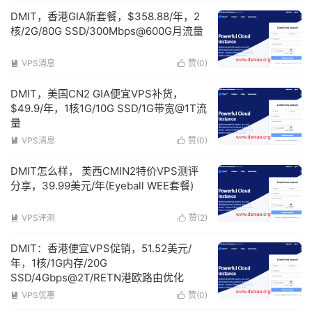
DMIT，香港GIA新套餐，$358.88/年，2
核/2G/80G SSD/300Mbps@600G月流量
VPS消息
赞(
0
)


DMIT，美国CN2 GIA便宜VPS补货，
$49.9/年，1核1G/10G SSD/1G带宽@1T流
量
VPS消息
赞(
0
)


DMIT怎么样， 美西CMIN2特价VPS测评
分享，39.99美元/年(Eyeball WEE套餐)
VPS评测
赞(
2
)


DMIT：香港便宜VPS促销，51.52美元/
年，1核/1G内存/20G
SSD/4Gbps@2T/RETN港欧路由优化
VPS优惠
赞(
0
)

