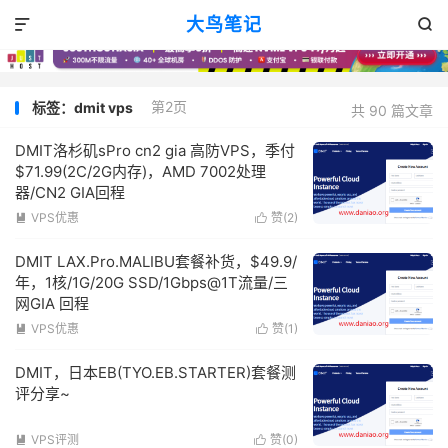
大鸟笔记


第2页
标签：dmit vps
共 90 篇文章
DMIT洛杉矶sPro cn2 gia 高防VPS，季付
$71.99(2C/2G内存)，AMD 7002处理
器/CN2 GIA回程
VPS优惠
赞(
2
)


DMIT LAX.Pro.MALIBU套餐补货，$49.9/
年，1核/1G/20G SSD/1Gbps@1T流量/三
网GIA 回程
VPS优惠
赞(
1
)


DMIT，日本EB(TYO.EB.STARTER)套餐测
评分享~
VPS评测
赞(
0
)

