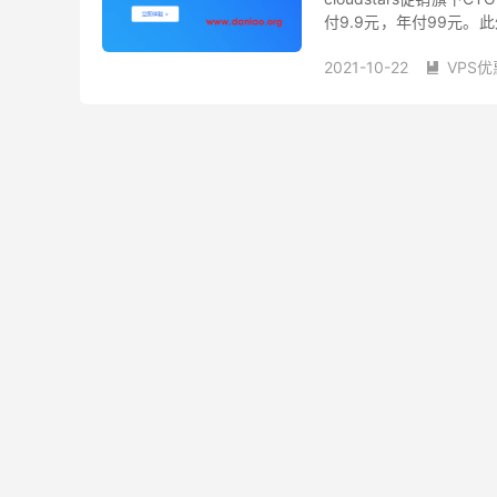
付9.9元，年付99元。
非低廉线路CDN）！！ 1、
2021-10-22
VPS优
