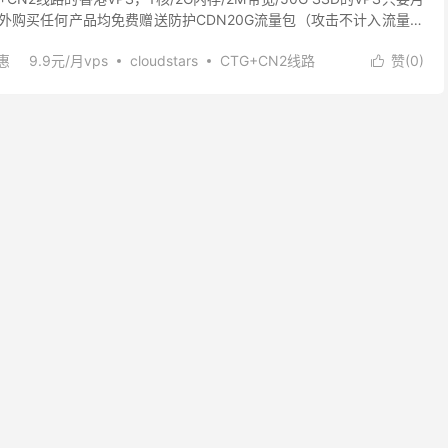
此外购买任何产品均免费赠送防护CDN20G流量包（攻击不计入流量，
官网 网...
惠
9.9元/月vps
cloudstars
CTG+CN2线路
赞(
0
)
