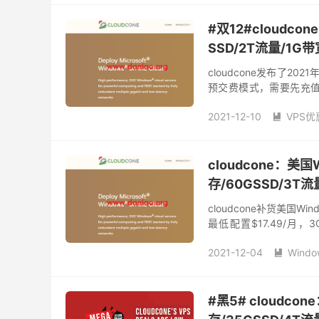
美国大流量vps
#双12#cloudco
SSD/2T流量/1G带
cloudcone发布了2
预交费模式，需要先充值，
址：https://cloudcone.c
2021-12-10
VPS优

CloudCone优惠
clo
cloudcone：美国W
存/60GSSD/3T流
cloudcone补货美国Wi
最低配置$17.49/月，3C
2019，感...
2021-12-04
Windo

美国Windows KVM VPS
#黑5# cloudco