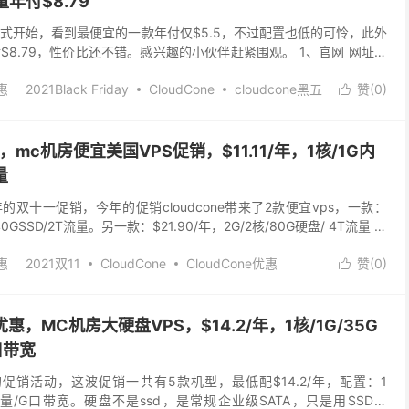
量年付$8.79
 活动正式开始，看到最便宜的一款年付仅$5.5，不过配置也低的可怜，此外
年付$8.79，性价比还不错。感兴趣的小伙伴赶紧围观。 1、官网 网址：
p...
惠
2021Black Friday
CloudCone
cloudcone黑五
赞(
0
)

cone，mc机房便宜美国VPS促销，$11.11/年，1核/1G内
量
021年的双十一促销，今年的促销cloudcone带来了2款便宜vps，一款：
/40GSSD/2T流量。另一款：$21.90/年，2G/2核/80G硬盘/ 4T流量 ，
惠
2021双11
CloudCone
CloudCone优惠
赞(
0
)

dcone大硬盘vps
mc机房便宜VPS
便宜美国vps
五优惠，MC机房大硬盘VPS，$14.2/年，1核/1G/35G
口带宽
黑五的促销活动，这波促销一共有5款机型，最低配$14.2/年，配置：1
T月流量/G口带宽。硬盘不是ssd，是常规企业级SATA，只是用SSD做