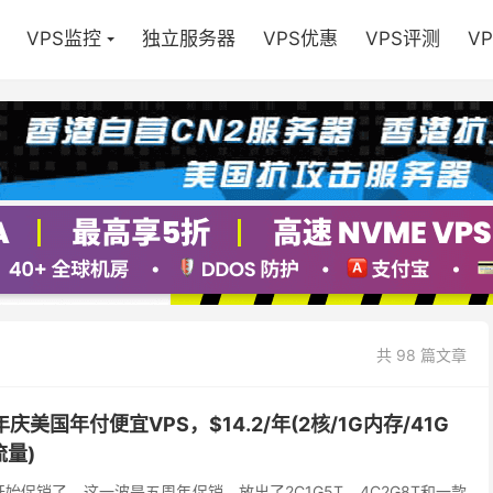
VPS监控
独立服务器
VPS优惠
VPS评测
V
共 98 篇文章
周年庆美国年付便宜VPS，$14.2/年(2核/1G内存/41G
流量)
叕的开始促销了，这一波是五周年促销，放出了2C1G5T、4C2G8T和一款