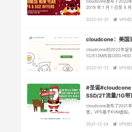
cloudcone发布了
2019 年 1 月 1 日至
ssd/5T流量/1G带宽...
2022-01-31
VPS优

美国大流量vps
美国超
cloudcone：
cloudcone的20
1C/512M内存/20G H
机房。支持PayPal和支付宝
2022-01-12
VPS优

年付便宜的美国vps
美
#圣诞#cloudcon
SSD/2T流量/1G带
cloudcone发布了202
宽，VPS基于KVM虚拟，
兴趣的小伙伴可以围观。..
2021-12-24
VPS优

cloudcone圣诞
年付1