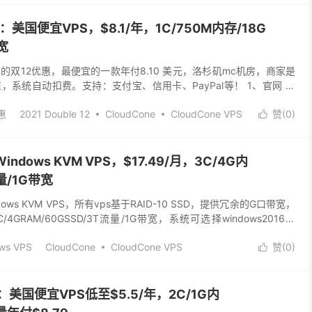
ne：美国便宜VPS，$8.1/年，1C/750M内存/18G
宽
021年的双12优惠，最便宜的一款年付8.10 美元，洛杉矶mc机房，商家是
系统自动扣费。支持：支付宝、信用卡、PayPal等！ 1、官网 网
om/...
惠
2021 Double 12
CloudCone
CloudCone VPS
赞(
0
)

udcone优惠码
cloudcone测试IP
美国便宜vps
indows KVM VPS，$17.49/月，3C/4G内
量/1G带宽
ndows KVM VPS，所有vps基于RAID-10 SSD，提供冗余的G口带宽，
/4GRAM/60GSSD/3T流量/1G带宽，系统可选择windows2016和
ws VPS
CloudCone
CloudCone VPS
赞(
0
)

美国windows vps
美国便宜Windows VPS
ne：美国便宜VPS低至$5.5/年，2C/1G内