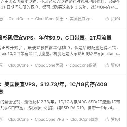
2022年的中国农历新年促销，不过这次的促销是针对老用户的福利，只要在
 6 月 31 日期间注册的客户，都可以购买这款$13.5/年，2核/1G内存/40G
惠
CloudCone
CloudCone优惠
美国便宜vps
赞(
0
)

便宜vps
美国洛杉矶便宜VPS，年付$9.9，G口带宽，2T月流量
22年促销正式开始了 ，最便宜款仅需年付$9.9，但是给的配置还算不错，
DD raid10/G口带宽@2T月流量。机房还是大家熟知的洛杉矶multacom
付...
惠
CloudCone
CloudCone优惠
cloudcone促销
赞(
0
)

国便宜vps
e：美国便宜VPS，$12.73/年，1C/1G内存/40G
宽
1年的圣诞促销，最低配$12.73/年，1C/1G内存/40G SSD/2T流量/1G带
共享G口带宽，洛杉矶mc机房，纯SSD RAID10，自带一个ipv4。感
.
惠
CloudCone
CloudCone VPS
CloudCone优惠
赞(
0
)

0美元的vps
美国云服务器
美国便宜vps
美国大带宽VPS