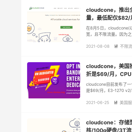
cloudcone优惠码
cl
便宜VPS
便宜美国vp
cloudcone，推
快速美国vps
推荐最好
量，最低配仅$82/
美国 vps 主机
美国 v
美国vps推荐
美国vp
在8月5日，cloudcon
美国主机vps
美国快速
宽，且不限流量。因为之
美国洛杉矶vps
美国特
行链路和下行链路均为 CN2
2021-08-08
不限

cloudcone独立服务器
美国cn2 gia服务器租用
cloudcone，
折是$69/月，CPU
cloudcone目前发
是$69/月，E3-1270 v2
注意，第2个月...
2021-06-25
美国服

美国不限流量独立服务器
cloudcone：存
核/100g硬盘/3T