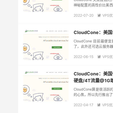
神秘配置的高性价比美西
如果开出来的IP不能用怎
2022-07-20
VPS

便宜VPS
便宜vps推
美国便宜vps
美国年付
CloudCone：美
CloudCone 目前
了，此外还可选云服务器S
是该促销VPS 使用 SSD 
2022-06-15
VPS

美国低价vps
美国便宜
CloudCone：美
硬盘/4T流量@1G
CloudCone算是很
的心焦，所以先行推出了2款
@1G端口，依然是洛杉矶
2022-04-17
VPS

便宜美国vps
年付便宜