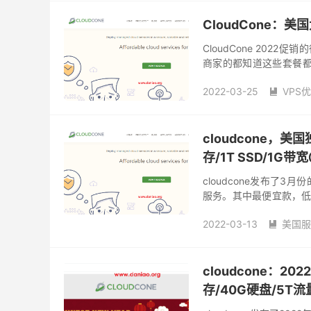
CloudCone：美
CloudCone 20
商家的都知道这些套餐都是
最便宜款年付仅$9.99起
2022-03-25
VPS

cloudcone优惠码
cl
美国vps
美国vps推荐
cloudcone，美
存/1T SSD/1G带
cloudcone发布了
服务。其中最便宜款，低至$6
选择100M带宽，不限流量
2022-03-13
美国服

美国独立服务器
cloudcone：2
存/40G硬盘/5T流