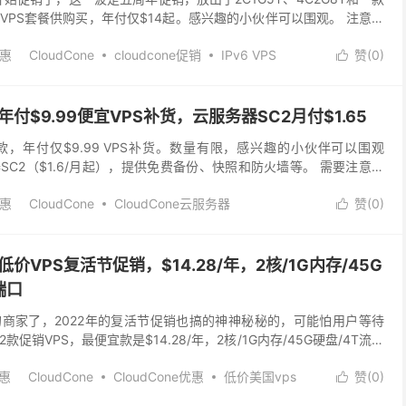
VPS套餐供购买，年付仅$14起。感兴趣的小伙伴可以围观。 注意，
么办呢？有两种办法解决：第一...
优惠
CloudCone
cloudcone促销
IPv6 VPS
赞(
0
)

荐
大带宽VPS
美国ipv6 vps
美国vps
美国vps推荐
便宜vps
美国建站vps
美国建站主机
美国建站便宜vps
国年付$9.99便宜VPS补货，云服务器SC2月付$1.65
最便宜款，年付仅$9.99 VPS补货。数量有限，感兴趣的小伙伴可以围观
C2（$1.6/月起），提供免费备份、快照和防火墙等。 需要注意的
缓存加速，硬盘是HDD ...
优惠
CloudCone
CloudCone云服务器
赞(
0
)

vps
美国年付$9.99 vps
国低价VPS复活节促销，$14.28/年，2核/1G内存/45G
端口
活跃的商家了，2022年的复活节促销也搞的神神秘秘的，可能怕用户等待
促销VPS，最便宜款是$14.28/年，2核/1G内存/45G硬盘/4T流量
的mc机房，其他的优惠...
优惠
CloudCone
CloudCone优惠
低价美国vps
赞(
0
)

vps