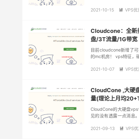
cached而已，支持raid
2021-10-15
VPS优

CloudCone VPS
Clo
cloudcone黑五
大硬盘
Cloudcone：全
盘/3T流量/1G带宽
目前cloudcone新
的mc机房！ vps特征，
允许额外扩展硬件，添加CP
2021-10-07
VPS优

cloudcone大硬盘vps
大硬盘vps
美国vps
CloudCone ,大
量(理论上月均20+
CloudCone的大硬
见的没有透露一点消息。就连
硬盘vps也赫然在列，所
2021-09-13
VPS

cloudcone cn2
cloud