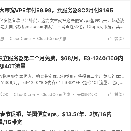
国大带宽VPS年付$9.99，云服务器SC2月付$1.65
22促销的很多便宜款已经补货，这篇文章就把这些便宜vps整理出来，熟悉该
美国洛杉矶multacom机房，三网直连优化，1Gbps大带宽，其中
。还可选云服务器SC2（$...
优惠
CloudCone
CloudCone优惠
赞(
0
)

oudcone促销
便宜VPS
便宜vps推荐
大带宽VPS
美国云服务器
美国便宜vps
国独立服务器第二个月免费，$68/月，E3-1240/16G内
宽@40T流量
3月份的物理服务器优惠，购买指定优惠机型即可获得第二个月免费的优惠
8/月，E3-1240/16G内存/ 1T SSD/1G带宽@40T流量，也可以
。感兴趣的小伙伴...
务器
CloudCone
CloudCone优惠
美国服务器
赞(
0
)

022春节促销，美国便宜vps，$13.5/年，2核/1G内
量/1G带宽