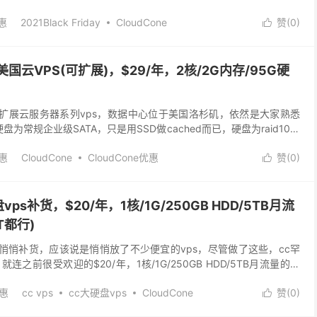
10。 付款支持支付...
惠
2021Black Friday
CloudCone
赞(
0
)

udCone优惠
cloudcone好不好
cloudcone测试IP
vps
新美国云VPS(可扩展)，$29/年，2核/2G内存/95G硬
增了可扩展云服务器系列vps，数据中心位于美国洛杉矶，依然是大家熟悉
硬盘为常规企业级SATA，只是用SSD做cached而已，硬盘为raid10。
U，1核是9.6美...
惠
CloudCone
CloudCone优惠
赞(
0
)

cloudcone好不好
cloudcone测试IP
可扩展vps
美国云VPS
美国云服务器
硬盘vps补货，$20/年，1核/1G/250GB HDD/5TB月流
T都行)
盘vps悄悄补货，应该说是悄悄放了不少便宜的vps，尽管做了这些，cc罕
之前很受欢迎的$20/年，1核/1G/250GB HDD/5TB月流量的大
以感兴趣的小伙伴赶紧...
优惠
cc vps
cc大硬盘vps
CloudCone
赞(
0
)

cone cn2 gia
CloudCone VPS
CloudCone 大硬盘vps