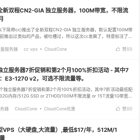
oudcone怎么样
vps 美国
vps美国
vps美国服务器
s
大硬盘vps
好用的美国vps
快速的美国vps
出全新双程CN2-GIA 独立服务器，100M带宽，不限流
的美国vps
特价美国vps
稳定的美国vps
稳定美国vps
月
ps 美国vps评测
美国CN2 VPS
美国vps
美国vps主机
s服务器
美国vps租用
美国vps试用
美国vps速度
e(以下简称cc)推出了全新双程CN2-GIA 独立服务器，默认配置100M带
vps
美国最好的vps
美国最快vps
美国服务器vps
前推出过类似的产品，被吐槽过，所以这次cc发飙了，特意标注了上
价vps
美国高防VPS
高防美国vps
-GIA 路由，所以，...
流量服务器
cc vps
CloudCone
赞(
0
)

mc机房vps
不限流量服务器
双程CN2-GIA 独立服务器
美国独立服务器7折促销和第2个月100%折扣活动 - 其中7
：E3-1270 v2，可选不限流量等。
布了一个独立服务器7折促销和第2个月100%折扣活动，其中7折活动最低配
/32G内存/512G SSD or 2THDD/100M不限流量 or 15T流量1G带宽。
务器
CloudCone
CloudCone优惠
赞(
0
)

美国独立服务器
储型VPS（大硬盘,大流量）,最低$17/年，512M/1
流量