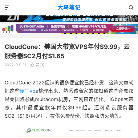
VPS优惠
正文

大鸟笔记


CloudCone：美国大带宽VPS年付$9.99，云
服务器SC2月付$1.65
2022-03-25
赞(
0
)

CloudCone 2022促销的很多便宜款已经补货，这篇文章就
把这些
便宜vp
s整理出来，熟悉该商家的都知道这些套餐都
是美国洛杉矶multacom机房，三网直连优化，1Gbps大带
宽，其中最便宜款年付仅$9.99起。还可选云服务器
SC2（$1.6/月起），提供免费备份、快照和防火墙等。