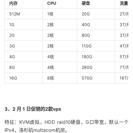
内存
CPU
硬盘
流量
512M
1核
20G
2T/月
1G
2核
40G
3T/月
2G
2核
80G
3T/月
3G
2核
110G
4T/月
4G
4核
180G
5T/月
8G
4核
280G
7T/月
16G
8核
570G
16T/月
3、2 月 1 日促销的2款vps
特征：KVM虚拟，HDD raid10硬盘，G口带宽，默认一个
IPv4，洛杉矶multacom机房。