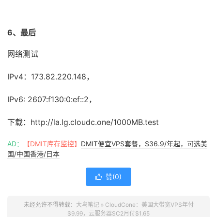
6、最后
网络测试
IPv4：173.82.220.148，
IPv6: 2607:f130:0:ef::2，
下载：http://la.lg.cloudc.one/1000MB.test
AD：
【DMIT库存监控】
DMIT便宜VPS套餐，$36.9/年起，可选美
国/中国香港/日本
赞(
0
)

未经允许不得转载：
大鸟笔记
»
CloudCone：美国大带宽VPS年付
$9.99，云服务器SC2月付$1.65