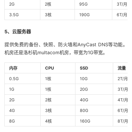
2G
2核
95G
3T/月
3.5G
3核
190G
6T/月
5、云服务器
提供免费的备份、快照、防火墙和AnyCast DNS等功能。
机房还是洛杉矶multacom机房，带宽为1G带宽。
内存
CPU
SSD
流量
0.5G
1核
10G
2T/月
1G
1核
20G
3T/月
2G
2核
40G
4T/月
4G
3核
80G
6T/月
8G
4核
160G
8T/月