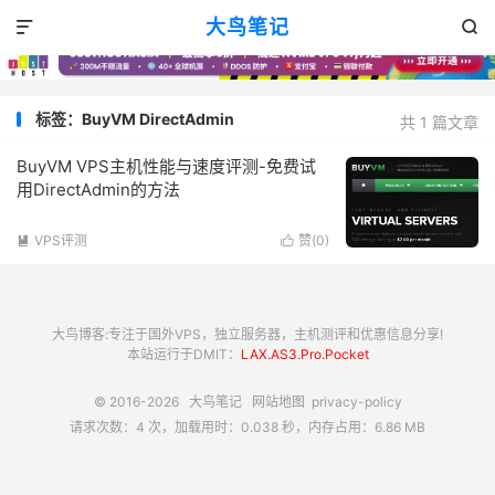
大鸟笔记


标签：BuyVM DirectAdmin
共 1 篇文章
BuyVM VPS主机性能与速度评测-免费试
用DirectAdmin的方法
VPS评测
赞(
0
)


大鸟博客:专注于国外VPS，独立服务器，主机测评和优惠信息分享!
本站运行于DMIT：
LAX.AS3.Pro.Pocket
© 2016-2026
大鸟笔记
网站地图
privacy-policy
请求次数：4 次，加载用时：0.038 秒，内存占用：6.86 MB