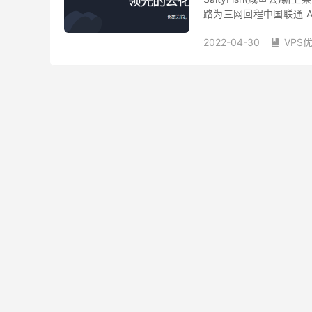
路为三网回程中国联通 AS
85折，感兴趣的小伙...
2022-04-30
VPS

SaltyFish
咸鱼云