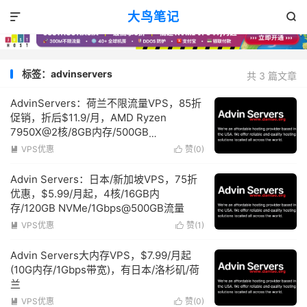
大鸟笔记


标签：advinservers
共 3 篇文章
AdvinServers：荷兰不限流量VPS，85折
促销，折后$11.9/月，AMD Ryzen
7950X@2核/8GB内存/500GB
NVMe/10Gbps端口
VPS优惠
赞(
0
)


Advin Servers：日本/新加坡VPS，75折
优惠，$5.99/月起，4核/16GB内
存/120GB NVMe/1Gbps@500GB流量
VPS优惠
赞(
1
)


Advin Servers大内存VPS，$7.99/月起
(10G内存/1Gbps带宽)，有日本/洛杉矶/荷
兰
VPS优惠
赞(
0
)

