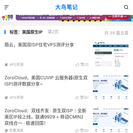
大鸟笔记


第2页
标签：美国原生IP
共 39 篇文章
荫云，美国双ISP住宅VPS测评分享
VPS评测
赞(
2
)


ZoroCloud，美国CUVIP 云服务器(原生双
ISP)测评数据分享~
VPS评测
赞(
0
)


ZoroCloud：双线齐发 · 原生双ISP｜全新
美区IP段上线，联通9929 + 移动CMIN2
双线合一 · 极速回国！
优惠消息
赞(
0
)

