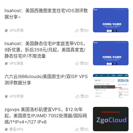
lisahost：美国西雅图家宽住宅VDS测评数
据分享~
VPS评测
赞(
0
)


lisahost：美国静态住宅IP家庭宽带VDS，
9折优惠，折后359元/月起，美国真家宽/
静态住宅IP/不限流量
VPS消息
赞(
0
)


六六云(666clouds)美国原生IP/双ISP VPS
测评数据分享
VPS评测
赞(
2
)


zgovps 美国洛杉矶便宜VPS，$12.9/年
起，美国原生IP/AMD 7002处理器/国际网
络/1*IPv4+/127 IPv6
便宜VPS
赞(
0
)

