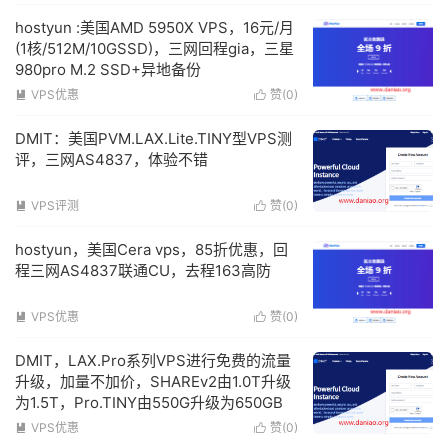
hostyun :美国AMD 5950X VPS，16元/月
(1核/512M/10GSSD)，三网回程gia，三星
980pro M.2 SSD+异地备份
VPS优惠
赞(
0
)


DMIT：美国PVM.LAX.Lite.TINY型VPS测
评，三网AS4837，体验不错
VPS评测
赞(
0
)


hostyun，美国Cera vps，85折优惠，回
程三网AS4837联通CU，去程163高防
VPS优惠
赞(
0
)


DMIT，LAX.Pro系列VPS进行免费的流量
升级，加量不加价，SHAREv2由1.0T升级
为1.5T，Pro.TINY由550G升级为650GB
VPS优惠
赞(
0
)

