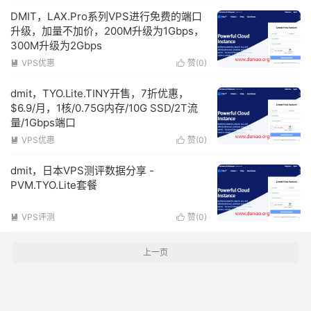
DMIT，LAX.Pro系列VPS进行免费的端口
升级，加量不加价，200M升级为1Gbps，
300M升级为2Gbps
VPS优惠
赞(
0
)


dmit，TYO.Lite.TINY开售，7折优惠，
$6.9/月，1核/0.75G内存/10G SSD/2T流
量/1Gbps端口
VPS优惠
赞(
0
)


dmit，日本VPS测评数据分享 -
PVM.TYO.Lite套餐
VPS评测
赞(
0
)


上一页