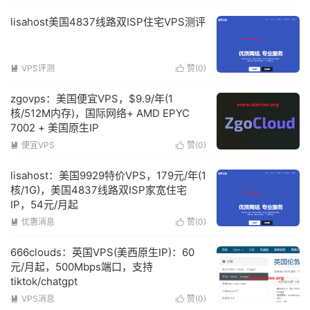
lisahost美国4837线路双ISP住宅VPS测评
VPS评测
赞(
0
)


zgovps：美国便宜VPS，$9.9/年(1
核/512M内存)，国际网络+ AMD EPYC
7002 + 美国原生IP
便宜VPS
赞(
0
)


lisahost：美国9929特价VPS，179元/年(1
核/1G)，美国4837线路双ISP家宽住宅
IP，54元/月起
优惠消息
赞(
0
)


666clouds：英国VPS(美西原生IP)：60
元/月起，500Mbps端口，支持
tiktok/chatgpt
VPS消息
赞(
0
)

