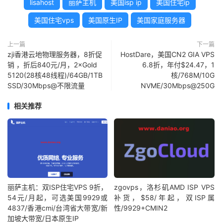
lisahost
丽萨主机
美国isp ip
美国住宅ip
美国住宅vps
美国原生IP
美国家庭服务器
上一篇
下一篇
zji香港云地物理服务器，8折促
HostDare，美国CN2 GIA VPS
销 ，折后840元/月，2×Gold
6.8折，年付$24.47，1
5120(28核48线程)/64GB/1TB
核/768M/10G
SSD/30Mbps@不限流量
NVME/30Mbps@250G
相关推荐
丽萨主机：双ISP住宅VPS 9折，
zgovps，洛杉矶AMD ISP VPS
54元/月起，可选美国9929或
补货，$58/年起，双ISP属
4837/香港cmi/台湾省大带宽/新
性/9929+CMIN2
加坡大带宽/日本原生IP