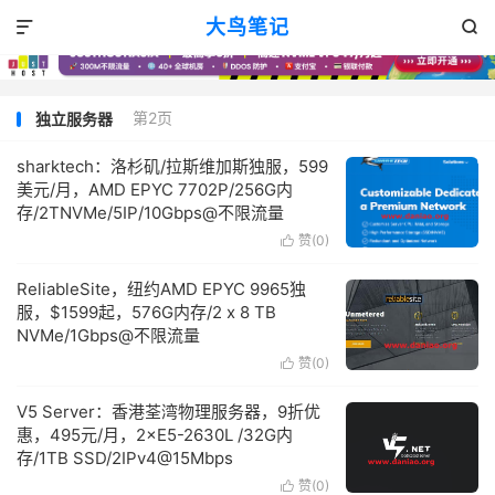
大鸟笔记


第2页
独立服务器
sharktech：洛杉矶/拉斯维加斯独服，599
美元/月，AMD EPYC 7702P/256G内
存/2TNVMe/5IP/10Gbps@不限流量
赞(
0
)

ReliableSite，纽约AMD EPYC 9965独
服，$1599起，576G内存/2 x 8 TB
NVMe/1Gbps@不限流量
赞(
0
)

V5 Server：香港荃湾物理服务器，9折优
惠，495元/月，2×E5-2630L /32G内
存/1TB SSD/2IPv4@15Mbps
赞(
0
)
