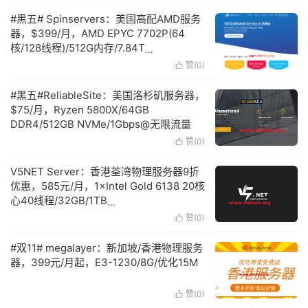
#黑五# Spinservers：美国高配AMD服务
器，$399/月，AMD EPYC 7702P(64
核/128线程)/512G内存/7.84T
NVMe/10Gbps@100T流量
赞(
0
)

#黑五#ReliableSite：美国洛杉矶服务器，
$75/月，Ryzen 5800X/64GB
DDR4/512GB NVMe/1Gbps@无限流量
赞(
0
)

V5NET Server：香港荃湾物理服务器9折
优惠，585元/月，1×Intel Gold 6138 20核
心40线程/32GB/1TB
SSD/2IPv4@15Mbps
赞(
0
)

#双11# megalayer：新加坡/香港物理服务
器，399元/月起，E3-1230/8G/优化15M
赞(
0
)
