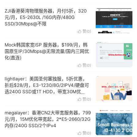
ZJI香港葵湾物理服务器，月付5折，320
元/月，E5-2630L /16G内存/480G
SSD/30Mbps@不限
赞(
0
)

Mock韩国家宽ISP 服务器，$199/月，韩
国原生IP/30Mbps@无限流量/国内三网优
化(直连)
赞(
0
)

lightlayer：美国圣何塞独服，5折优惠，
折后$28/月，E3-1230/8G/2IPV4/硬盘可
选240G SSD或1T HDD，带宽30M优
化/100M直连/200M国际
赞(
0
)

megalayer：香港CN2大带宽服务器，799
元/月，15M优化带宽起，2*E5-2660/32G
内存/240G SSD/2个IPv4
赞(
0
)
