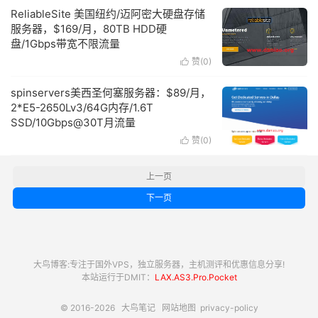
ReliableSite 美国纽约/迈阿密大硬盘存储
服务器，$169/月，80TB HDD硬
盘/1Gbps带宽不限流量
赞(
0
)

spinservers美西圣何塞服务器：$89/月，
2*E5-2650Lv3/64G内存/1.6T
SSD/10Gbps@30T月流量
赞(
0
)

上一页
下一页
大鸟博客:专注于国外VPS，独立服务器，主机测评和优惠信息分享!
本站运行于DMIT：
LAX.AS3.Pro.Pocket
© 2016-2026
大鸟笔记
网站地图
privacy-policy