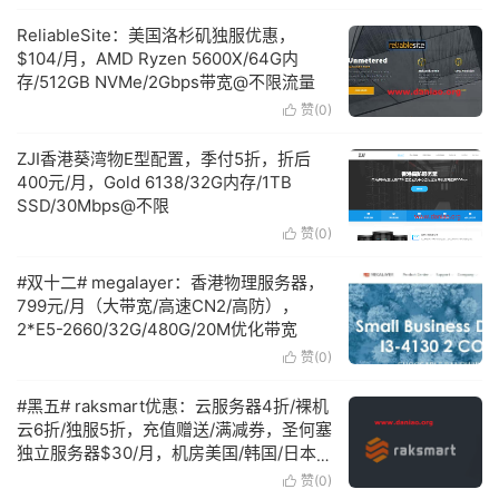
ReliableSite：美国洛杉矶独服优惠，
$104/月，AMD Ryzen 5600X/64G内
存/512GB NVMe/2Gbps带宽@不限流量
赞(
0
)

ZJI香港葵湾物E型配置，季付5折，折后
400元/月，Gold 6138/32G内存/1TB
SSD/30Mbps@不限
赞(
0
)

#双十二# megalayer：香港物理服务器，
799元/月（大带宽/高速CN2/高防），
2*E5-2660/32G/480G/20M优化带宽
赞(
0
)

#黑五# raksmart优惠：云服务器4折/裸机
云6折/独服5折，充值赠送/满减券，圣何塞
独立服务器$30/月，机房美国/韩国/日本/
新加坡/中国香港等
赞(
0
)
