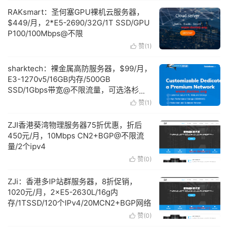
RAKsmart：圣何塞GPU裸机云服务器，
$449/月，2*E5-2690/32G/1T SSD/GPU
P100/100Mbps@不限
赞(
1
)

sharktech：裸金属高防服务器，$99/月，
E3-1270v5/16GB内存/500GB
SSD/1Gbps带宽@不限流量，可选洛杉矶/
芝加哥/丹佛/阿姆斯特丹
赞(
1
)

ZJI香港葵湾物理服务器75折优惠，折后
450元/月，10Mbps CN2+BGP@不限流
量/2个ipv4
赞(
0
)

ZJi：香港多IP站群服务器，8折促销，
1020元/月，2×E5-2630L/16g内
存/1TSSD/120个IPv4/20MCN2+BGP网络
赞(
0
)
