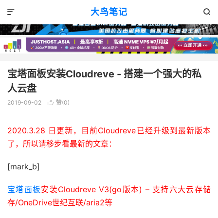
宝塔面板
正文

大鸟笔记


宝塔面板安装Cloudreve - 搭建一个强大的私
人云盘
2019-09-02
赞(
0
)

2020.3.28 日更新，目前Cloudreve已经升级到最新版本
了，所以请移步看最新的文章：
[mark_b]
宝塔面板
安装Cloudreve V3(go版本) – 支持六大云存储
存/OneDrive世纪互联/aria2等