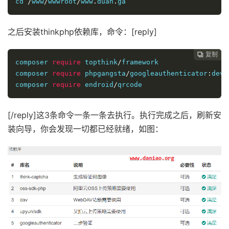
cd 
/
www
/
wwwroot
/
www
.
duan
.
ga
之后安装thinkphp依赖库，命令：[reply]
复制
复制
复制



composer 
require
 topthink
/
framework

composer 
require
 phpgangsta
/
googleauthenticator
:
dev
-
composer 
require
 endroid
/
qrcode
[/reply]这3条命令一条一条去执行。执行完成之后，刷新安
装向导，你会发现一切都已经就绪，如图：