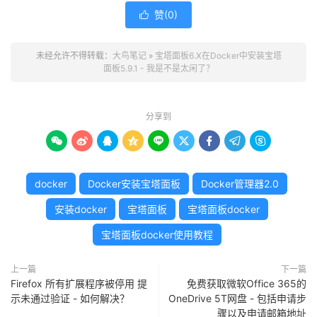
赞(
0
)

未经允许不得转载：
大鸟笔记
»
宝塔面板6.X在Docker中安装宝塔
面板5.9.1 - 我是不是太闲了？
分享到









docker
Docker安装宝塔面板
Docker管理器2.0
安装docker
宝塔面板
宝塔面板docker
宝塔面板docker使用教程
上一篇
下一篇
Firefox 所有扩展程序被停用 提
免费获取微软Office 365的
示未通过验证 - 如何解决？
OneDrive 5T网盘 - 包括申请步
骤以及申请邮箱地址