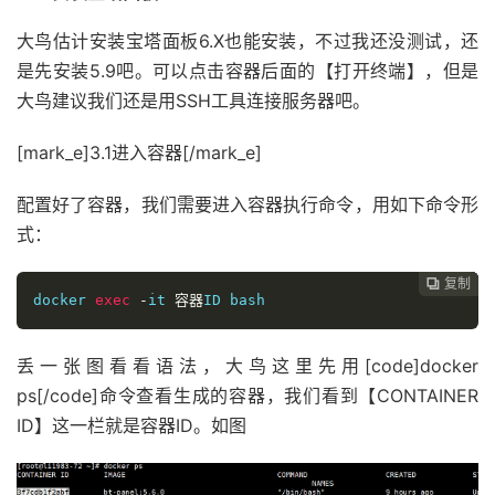
大鸟估计安装宝塔面板6.X也能安装，不过我还没测试，还
是先安装5.9吧。可以点击容器后面的【打开终端】，但是
大鸟建议我们还是用SSH工具连接服务器吧。
[mark_e]3.1进入容器[/mark_e]
配置好了容器，我们需要进入容器执行命令，用如下命令形
式：
复制
复制
复制
复制
复制





docker 
exec
-
it 
容器
ID bash
丢一张图看看语法，大鸟这里先用[code]docker
ps[/code]命令查看生成的容器，我们看到【CONTAINER
ID】这一栏就是容器ID。如图