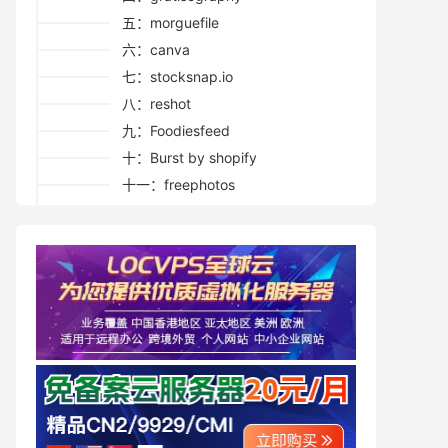
五：morguefile
六：canva
七：stocksnap.io
八：reshot
九：Foodiesfeed
十：Burst by shopify
十一：freephotos
十二：Wikimedia Commons
十三：Fancycrave
十四：picjumbo
十五：ISO Republic
十六：Pakutaso
写在最后