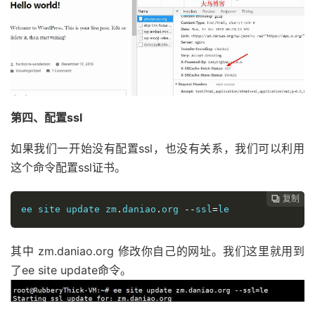
第四、配置ssl
如果我们一开始没有配置ssl，也没有关系，我们可以利用
这个命令配置ssl证书。
复制
复制
复制
复制
复制
复制
复制







ee site update zm
.
daniao
.
org 
--
ssl
=
le
其中 zm.daniao.org 修改你自己的网址。我们这里就用到
了ee site update命令。