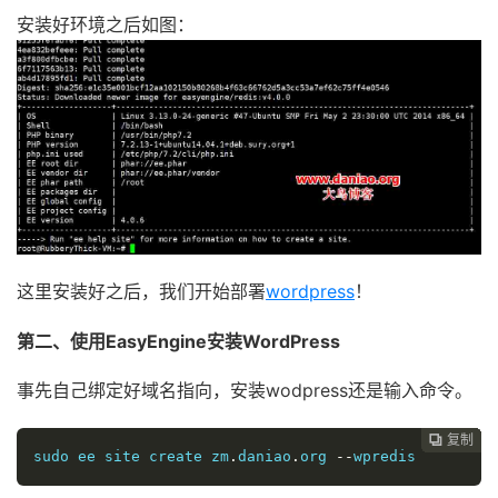
安装好环境之后如图：
这里安装好之后，我们开始部署
wordpress
！
第二、使用EasyEngine安装WordPress
事先自己绑定好域名指向，安装wodpress还是输入命令。
复制
复制
复制
复制
复制
复制
复制
复制
复制









sudo ee site create zm
.
daniao
.
org 
--
wpredis