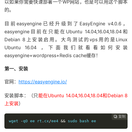
以如果你需要快速部署一个WP网站，也是可以用这个脚本
的。
目前easyengine已经升级到了EasyEngine v4.0.6，
easyengine目前在只能在Ubuntu 14.04,16.04,18.04和
Debian 8上安装启用。大鸟测试的vps用的是Linux
Ubuntu 16.04 ，下面我们就看看如何安装
easyengine+wordpress+Redis cache缓存！
第一、安装
官网：
https://easyengine.io/
安装脚本：（只
能在Ubuntu 14.04,16.04,18.04和Debian 8
上安装
）
复制
复制
复制
复制
复制
复制
复制
复制
复制
复制










wget 
-
qO ee rt
.
cx
/
ee4 
&&
 sudo bash ee