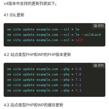
v4版本中支持的更新列表如下。
4.1 SSL更新
复制
复制
复制
复制
复制
复制






ee site update example
.
com 
--
ssl 
=
 le

ee site update example
.
com 
--
ssl 
=
 le 
--
wildcard

ee site update example
.
com 
--
ssl 
=
self
4.2 站点类型PHP和WP的PHP版本更新
复制
复制
复制
复制
复制





ee site update example
.
com 
--
php 
=
5.6
ee site update example
.
com 
--
php 
=
7.0
ee site update example
.
com 
--
php 
=
7.1
ee site update example
.
com 
--
php 
=
7.2
ee site update example
.
com 
--
php 
=
7.3
4.3 站点类型PHP和WP的缓存更新