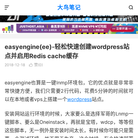
VPS消息
正文

大鸟笔记


easyengine(ee)-轻松快速创建wordpress站
点并启用Redis cache缓存
2018-12-18
赞(
0
)

easyengine也算是一键lnmp环境包，它的优点就是非常非
常快捷方便，我们只需要2行代码，花费5分钟的时间就可
以在本地或者vps上搭建一个
wordpress
站点。
安装网站运行环境的时候，大家要么是选择军哥的Lnmp一
键脚本、要么是Oneinstack，再就是宝塔，wdcp，等等但
这些脚本，无一例外是安装时间太长，有时候你可能只是需