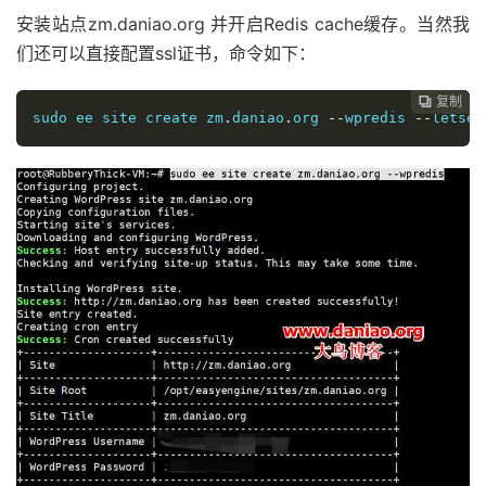
安装站点zm.daniao.org 并开启Redis cache缓存。当然我
们还可以直接配置ssl证书，命令如下：
复制
复制
复制
复制
复制
复制
复制
复制








sudo ee site create zm
.
daniao
.
org 
--
wpredis 
--
letsen