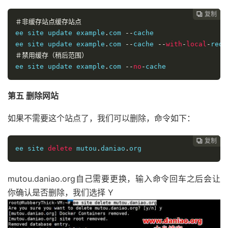
复制
复制
复制
复制




＃非缓存站点缓存站点
ee site update example
.
com 
--
cache

ee site update example
.
com 
--
cache 
--
with
-
local
-
＃禁用缓存（稍后范围）
ee site update example
.
com 
--
no
-
cache
第五 删除网站
如果不需要这个站点了，我们可以删除，命令如下：
复制
复制
复制



ee site 
delete
 mutou
.
daniao
.
org
mutou.daniao.org自己需要更换，输入命令回车之后会让
你确认是否删除，我们选择 Y