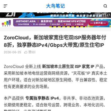
优惠消息
正文

大鸟笔记


ZoroCloud，新加坡家宽住宅双ISP服务器年付
8折，独享静态IPv4/Gbps大带宽/原生住宅IP
2026-06-25
赞(
0
)

ZoroCloud 全新上线
新加坡本土原生双
ISP
家宽
IP
产品，
采用新加坡本地电信运营商网络资源，“天花板”IP 真实本土
用户环境，适合对新加坡地区原生网络、平台兼容性、稳定
性有更高要求的业务场景。
本产品提供
专属独享静态
IPv4
，非共享、非动态池资源，
长期使用更稳定，适合账号运营、跨境业务、本地化访问、