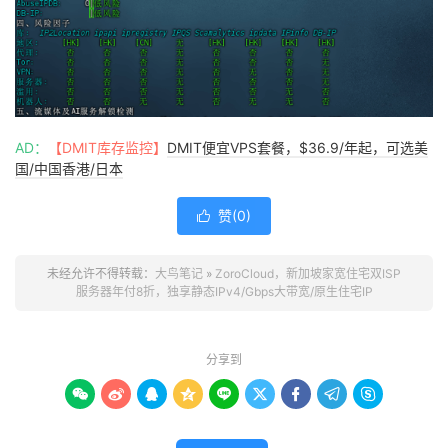
AD：
【DMIT库存监控】
DMIT便宜VPS套餐，$36.9/年起，可选美
国/中国香港/日本
赞(
0
)

未经允许不得转载：
大鸟笔记
»
ZoroCloud，新加坡家宽住宅双ISP
服务器年付8折，独享静态IPv4/Gbps大带宽/原生住宅IP
分享到








