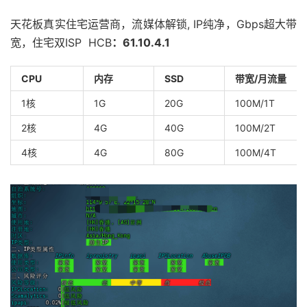
天花板真实住宅运营商，流媒体解锁, IP纯净，Gbps超大带
宽，住宅双ISP HCB
：
61.10.4.1
CPU
内存
SSD
带宽/月流量
1核
1G
20G
100M/1T
2核
4G
40G
100M/2T
4核
4G
80G
100M/4T