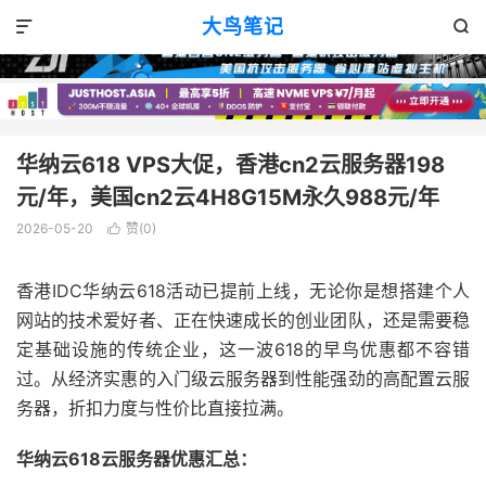
VPS优惠
正文

大鸟笔记


华纳云618 VPS大促，香港cn2云服务器198
元/年，美国cn2云4H8G15M永久988元/年
2026-05-20
赞(
0
)

香港IDC华纳云618活动已提前上线，无论你是想搭建个人
网站的技术爱好者、正在快速成长的创业团队，还是需要稳
定基础设施的传统企业，这一波618的早鸟优惠都不容错
过。从经济实惠的入门级云服务器到性能强劲的高配置云服
务器，折扣力度与性价比直接拉满。
华纳云618云服务器优惠汇总：