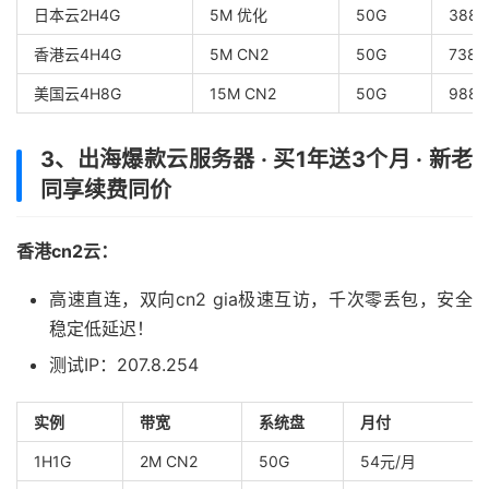
日本云2H4G
5M 优化
50G
388
香港云4H4G
5M CN2
50G
738
美国云4H8G
15M CN2
50G
988
3、出海爆款云服务器 · 买1年送3个月 · 新老
同享续费同价
香港cn2云：
高速直连，双向cn2 gia极速互访，千次零丢包，安全
稳定低延迟！
测试IP：207.8.254
实例
带宽
系统盘
月付
1H1G
2M CN2
50G
54元/月