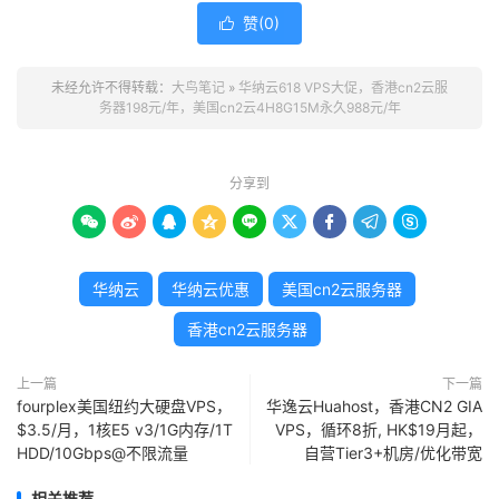
赞(
0
)

未经允许不得转载：
大鸟笔记
»
华纳云618 VPS大促，香港cn2云服
务器198元/年，美国cn2云4H8G15M永久988元/年
分享到









华纳云
华纳云优惠
美国cn2云服务器
香港cn2云服务器
上一篇
下一篇
fourplex美国纽约大硬盘VPS，
华逸云Huahost，香港CN2 GIA
$3.5/月，1核E5 v3/1G内存/1T
VPS，循环8折, HK$19月起，
HDD/10Gbps@不限流量
自营Tier3+机房/优化带宽
相关推荐