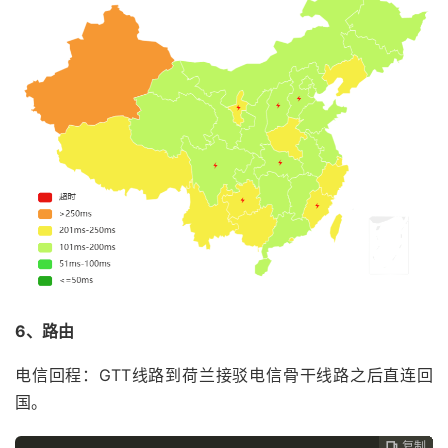
6、路由
电信回程：GTT线路到荷兰接驳电信骨干线路之后直连回
国。
复制
复制
复制
复制
复制
复制
复制
复制
复制








