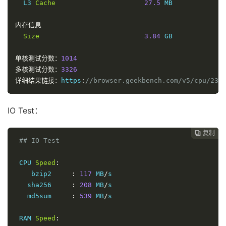
  L3 
Cache
27.5
 MB

内存信息
Size
3.84
 GB

单核测试分数：
1014
多核测试分数：
3326
详细结果链接：
https
:
//browser.geekbench.com/v5/cpu/236
IO Test：
复制
复制
复制
复制
复制





## IO Test
 CPU 
Speed
:
    bzip2     
:
117
 MB
/
s

   sha256     
:
208
 MB
/
s

   md5sum     
:
539
 MB
/
s

 RAM 
Speed
: