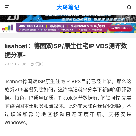
VPS评测
正文

大鸟笔记


lisahost：德国双ISP/原生住宅IP VDS测评数
据分享~
2025-07-08
赞(
0
)

lisahost德国双ISP原生住宅IP VPS目前已经上架。那么这
款新VPS套餐到底如何，这篇笔记就来分享下新鲜的测评数
据。特色，IP质量优质，Tiktok运营数据好, 解锁强悍,完美
解锁德国本土服务和流媒体。此外非大陆直连优化网络，不
过联通和部分地区移动直连速度不错。支持安装
Windows。