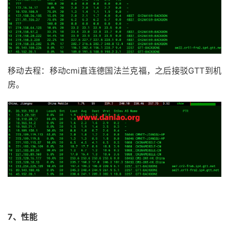
7
221.183
.
89.174
  AS9808   
[
CMNET
]
中国
上
190.56
8
*
9
221.183
.
89.50
   AS9808   
[
CMNET
]
中国
上
193.86
10
*
移动去程：移动cmi直连德国法兰克福，之后接驳GTT到机
11
*
房。
12
211.136
.
112.252
 AS24400  
[
CMNET
]
中国
上
193.53
13
211.136
.
112.200
 AS24400  
[
CMNET
]
中国
上
197.31
----------------------------------------------------
深圳移动
NextTrace
 v1
.
4.0
2025
-
04
-
16T01
:
10
:
07Z
[
NextTrace
 API
]
 preferred API IP 
-
45.137
.
198.56
-
7
IP 
Geo
Data
Provider
:
LeoMoeAPI
traceroute to 
120.196
.
165.24
,
30
 hops max
,
52
 bytes 
1
45.152
.
20.1
     AS3257                    
德国
黑
1.35
 m
7、性能
2
213.39
.
48.117
   AS3257                    
德国
黑