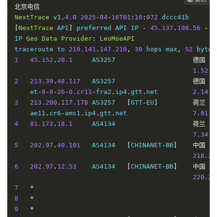
北京电信
NextTrace
 v1
.
4.0
2025
-
04
-
16T01
:
10
:
07Z
[
NextTrace
 API
]
 preferred API IP 
-
45.137
.
198.56
-
7
IP 
Geo
Data
Provider
:
LeoMoeAPI
traceroute to 
219.141
.
147.210
,
30
 hops max
,
52
 bytes
1
45.152
.
20.1
     AS3257                    
德国
黑
1.52
 m
2
213.39
.
48.117
   AS3257                    
德国
黑
    et
-
0
-
0
-
26
-
0.cr11
-
fra2
.
ip4
.
gtt
.
net         
2.14
 m
3
213.200
.
117.178
 AS3257   
[
GTT
-
EU
]
荷兰
北
    ae11
.
cr6
-
ams1
.
ip4
.
gtt
.
net                 
7.81
 m
4
81.173
.
18.1
     AS4134                    
荷兰
北
7.34
 m
5
202.97
.
40.101
   AS4134   
[
CHINANET
-
BB
]
中国
北
218.22
6
202.97
.
12.53
    AS4134   
[
CHINANET
-
BB
]
中国
北
220.20
7
*
8
*
9
*