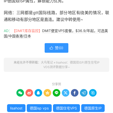
IP德国双ISP属性，解锁能力优秀。
网络：三网都是gtt国际线路，部分地区有绕美的情况，联
通和移动有部分地区是直连。建议中转使用~
AD：
【DMIT库存监控】
DMIT便宜VPS套餐，$36.9/年起，可选美
国/中国香港/日本
赞(
0
)

未经允许不得转载：
大鸟笔记
»
lisahost：德国双ISP/原生住宅IP
VDS测评数据分享~
分享到









lisahost
德国isp vps
德国住宅VPS
德国原生IP