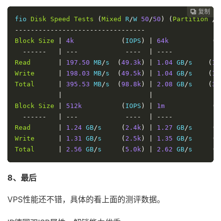
复制
复制
复制



fio 
Disk
Speed
Tests
(
Mixed
 R
/
W 
50
/
50
)
(
Partition
/
d
---------------------------------
Block
Size
|
4k
(
IOPS
)
|
64k
(
I
------
|
---
----
|
----
-
Read
|
197.50
 MB
/
s  
(
49.3k
)
|
1.04
 GB
/
s    
(
16
Write
|
198.03
 MB
/
s  
(
49.5k
)
|
1.04
 GB
/
s    
(
16
Total
|
395.53
 MB
/
s  
(
98.8k
)
|
2.08
 GB
/
s    
(
32
|
|
Block
Size
|
512k
(
IOPS
)
|
1m
(
I
------
|
---
----
|
----
-
Read
|
1.24
 GB
/
s     
(
2.4k
)
|
1.27
 GB
/
s     
(
1
Write
|
1.31
 GB
/
s     
(
2.5k
)
|
1.35
 GB
/
s     
(
1
Total
|
2.56
 GB
/
s     
(
5.0k
)
|
2.62
 GB
/
s     
(
2
8、最后
VPS性能还不错，具体的看上面的测评数据。