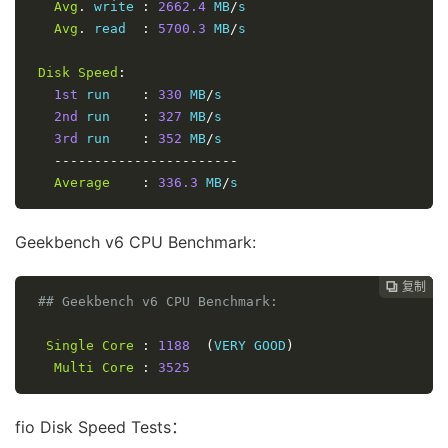
Avg
.
 write 
:
2662.4
 MB
/
s

Avg
.
 read  
:
5700.3
 MB
/
s

Disk
Speed
:
1st
 run    
:
330
 MB
/
s

2nd
 run    
:
327
 MB
/
s

3rd
 run    
:
352
 MB
/
s

-----------------------
Average
:
336.3
 MB
/
s
Geekbench v6 CPU Benchmark:
复制
复制
复制
复制




## Geekbench v6 CPU Benchmark:
Single
Core
:
1188
(
VERY GOOD
)
Multi
Core
:
3525
fio Disk Speed Tests：