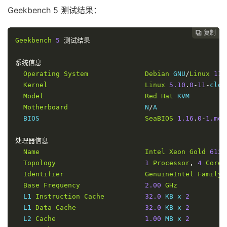
    et
-
0
-
0
-
26
-
0.cr11
-
fra2
.
ip4
.
gtt
.
net         
57.83
 
Geekbench 5 测试结果：
3
213.200
.
116.225
 AS3257   
[
GTT
-
EU
]
德国
黑
    ae21
.
cr2
-
fra6
.
ip4
.
gtt
.
net                 
1.95
 m
复制
复制
复制
复制
复制
复制






4
213.254
.
225.170
 AS3257   
[
GTT
-
EU
]
德国
黑
Geekbench
5
测试结果
    ip4
.
gtt
.
net                               
2.87
 m
5
223.120
.
10.85
   AS58453  
[
CMI
-
INT
]
德国
黑
系统信息
8.20
 m
Operating
System
Debian
 GNU
/
Linux
11
6
223.120
.
15.226
  AS58453  
[
CMI
-
INT
]
德国
黑
Kernel
Linux
5.10
.
0
-
11
-
clou
215.49
Model
Red
Hat
 KVM

7
221.183
.
55.82
   AS9808   
[
CMNET
]
中国
广
Motherboard
                   N
/
A

220.59
  BIOS                          
SeaBIOS
1.16
.
0
-
1.mod
8
221.183
.
92.17
   AS9808   
[
CMNET
]
中国
广
210.35
处理器信息
9
221.183
.
89.242
  AS9808   
[
CMNET
]
中国
广
Name
Intel
Xeon
Gold
6138
210.68
Topology
1
Processor
,
4
Cores
10
221.183
.
71.78
   AS9808   
[
CMNET
]
中国
广
Identifier
GenuineIntel
Family
212.48
Base
Frequency
2.00
GHz
11
221.183
.
110.166
 AS9808   
[
CMNET
]
中国
广
  L1 
Instruction
Cache
32.0
 KB x 
2
214.89
  L1 
Data
Cache
32.0
 KB x 
2
12
120.196
.
165.24
  AS56040  
[
APNIC
-
AP
]
中国
广
  L2 
Cache
1.00
 MB x 
2
215.72