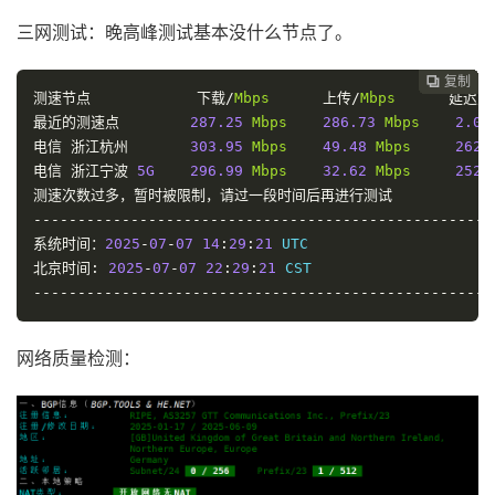
三网测试：晚高峰测试基本没什么节点了。
复制
复制
复制
复制
复制
复制
复制
复制
复制
复制










测速节点
下载/
Mbps
上传/
Mbps
延迟/
m
最近的测速点
287.25
Mbps
286.73
Mbps
2.05
电信
浙江杭州
303.95
Mbps
49.48
Mbps
262.
电信
浙江宁波
5G
296.99
Mbps
32.62
Mbps
252.
测速次数过多，暂时被限制，请过一段时间后再进行测试
----------------------------------------------------
系统时间：
2025
-
07
-
07
14
:
29
:
21
北京时间:
2025
-
07
-
07
22
:
29
:
21
----------------------------------------------------
网络质量检测：