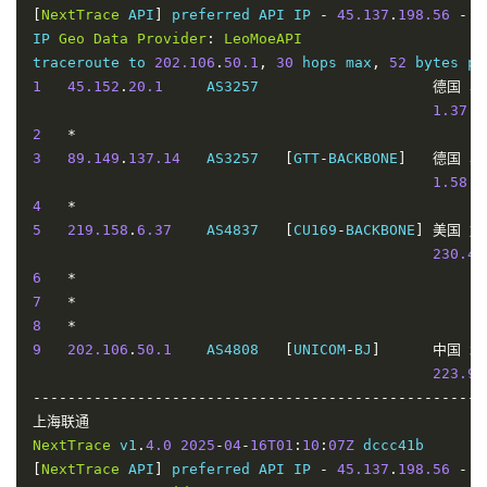
[
NextTrace
 API
]
 preferred API IP 
-
45.137
.
198.56
-
6
8
61.152
.
26.85
    AS4812   
[
CHINANET
-
SH
]
中国
上
IP 
Geo
Data
Provider
:
LeoMoeAPI
228.54
traceroute to 
202.106
.
50.1
,
30
 hops max
,
52
 bytes pa
9
61.152
.
1.166
    AS4812   
[
CHINANET
-
SH
]
中国
上
1
45.152
.
20.1
     AS3257                    
德国
黑
257.86
1.37
 m
10
202.96
.
209.133
  AS4812   
[
CHINANET
-
SH
]
中国
上
2
*
221.65
3
89.149
.
137.14
   AS3257   
[
GTT
-
BACKBONE
]
德国
黑
----------------------------------------------------
1.58
 m
深圳电信
4
*
NextTrace
 v1
.
4.0
2025
-
04
-
16T01
:
10
:
07Z
5
219.158
.
6.37
    AS4837   
[
CU169
-
BACKBONE
]
美国
加
[
NextTrace
 API
]
 preferred API IP 
-
45.137
.
198.56
-
7
230.42
IP 
Geo
Data
Provider
:
LeoMoeAPI
6
*
traceroute to 
58.60
.
188.222
,
30
 hops max
,
52
 bytes p
7
*
1
45.152
.
20.1
     AS3257                    
德国
黑
8
*
1.39
 m
9
202.106
.
50.1
    AS4808   
[
UNICOM
-
BJ
]
中国
北
2
213.39
.
48.117
   AS3257                    
德国
黑
223.93
    et
-
0
-
0
-
26
-
0.cr11
-
fra2
.
ip4
.
gtt
.
net         
4.18
 m
----------------------------------------------------
3
213.200
.
117.178
 AS3257   
[
GTT
-
EU
]
荷兰
北
上海联通
    ae11
.
cr6
-
ams1
.
ip4
.
gtt
.
net                 
7.04
 m
NextTrace
 v1
.
4.0
2025
-
04
-
16T01
:
10
:
07Z
4
81.173
.
18.1
     AS4134                    
荷兰
北
[
NextTrace
 API
]
 preferred API IP 
-
45.137
.
198.56
-
6
7.31
 m