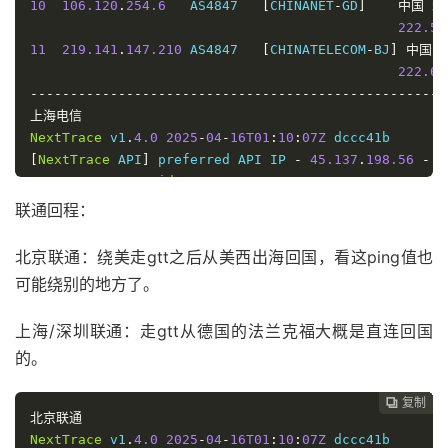
10
106.120
.
254.6
   AS4847   
[
CHINANET
-
GD
]
中国
北
222.52
11
219.141
.
147.210
 AS4847   
[
CHINATELECOM
-
BJ
]
中国
222.68
----------------------------------------------------
上海电信
NextTrace
 v1
.
4.0
2025
-
04
-
16T01
:
10
:
07Z
[
NextTrace
 API
]
 preferred API IP 
-
45.137
.
198.56
-
7
IP 
Geo
Data
Provider
:
LeoMoeAPI
traceroute to 
202.96
.
209.133
,
30
 hops max
,
52
 bytes 
联通回程：
1
45.152
.
20.1
     AS3257                    
德国
黑
1.23
 m
北京联通：绕美走gtt之后从美西出海回国，看这ping值也
2
213.39
.
48.117
   AS3257                    
德国
黑
可能绕别的地方了。
    et
-
0
-
0
-
26
-
0.cr11
-
fra2
.
ip4
.
gtt
.
net         
103.10
3
213.200
.
117.178
 AS3257   
[
GTT
-
EU
]
荷兰
北
上海/深圳联通：走gtt从德国的法兰克福大概是直连回国
    ae11
.
cr6
-
ams1
.
ip4
.
gtt
.
net                 
29.40
 
的。
4
81.173
.
18.1
     AS4134                    
荷兰
北
7.51
 m
5
*
复制
复制
复制
复制
复制
复制
复制
复制








北京联通
6
*
NextTrace
 v1
.
4.0
2025
-
04
-
16T01
:
10
:
07Z
7
*