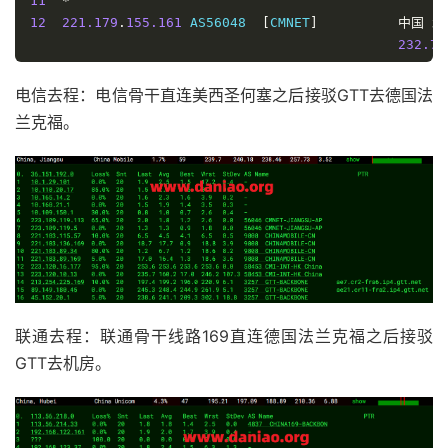
11
*
8
219.158
.
19.226
  AS4837   
[
CU169
-
BACKBONE
]
中国
广
12
221.179
.
155.161
 AS56048  
[
CMNET
]
中国
北
*
 ms 
/
232.73
9
112.92
.
0.82
     AS17816  
[
APNIC
-
AP
]
中国
广
----------------------------------------------------
206.63
上海移动
电信去程：电信骨干直连美西圣何塞之后接驳GTT去德国法
10
120.80
.
144.34
   AS17623  
[
APNIC
-
AP
]
中国
广
NextTrace
 v1
.
4.0
2025
-
04
-
16T01
:
10
:
07Z
兰克福。
241.22
[
NextTrace
 API
]
 preferred API IP 
-
45.137
.
198.56
-
6
11
210.21
.
196.6
    AS17623                   
中国
广
IP 
Geo
Data
Provider
:
LeoMoeAPI
234.89
traceroute to 
211.136
.
112.200
,
30
 hops max
,
52
 bytes
1
45.152
.
20.1
     AS3257                    
德国
黑
1.18
 m
2
213.39
.
48.117
   AS3257                    
德国
黑
    et
-
0
-
0
-
26
-
0.cr11
-
fra2
.
ip4
.
gtt
.
net         
102.90
3
213.200
.
116.225
 AS3257   
[
GTT
-
EU
]
德国
黑
    ae21
.
cr2
-
fra6
.
ip4
.
gtt
.
net                 
18.37
 
4
213.254
.
225.170
 AS3257   
[
GTT
-
EU
]
德国
黑
联通去程：联通骨干线路169直连德国法兰克福之后接驳
4.82
 m
GTT去机房。
5
223.120
.
10.41
   AS58453  
[
CMI
-
INT
]
德国
黑
2.53
 m
6
223.120
.
11.70
   AS58453  
[
CMI
-
INT
]
中国
上
191.48