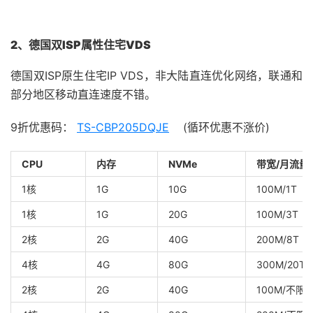
2、德国双ISP属性住宅VDS
德国双ISP原生住宅IP VDS，非大陆直连优化网络，联通和
部分地区移动直连速度不错。
9折优惠码：
TS-CBP205DQJE
(循环优惠不涨价)
CPU
内存
NVMe
带宽/月流量
1核
1G
10G
100M/1T
1核
1G
20G
100M/3T
2核
2G
40G
200M/8T
4核
4G
80G
300M/20T
2核
2G
40G
100M/不限