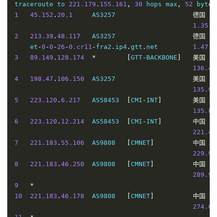
traceroute to 
221.179
.
155.161
,
30
 hops max
,
52
 bytes
----------------------------------------------------
1
45.152
.
20.1
     AS3257                    
德国
黑
深圳联通
1.35
 m
NextTrace
 v1
.
4.0
2025
-
04
-
16T01
:
10
:
07Z
2
213.39
.
48.117
   AS3257                    
德国
黑
[
NextTrace
 API
]
 preferred API IP 
-
45.137
.
198.56
-
7
    et
-
0
-
0
-
26
-
0.cr11
-
fra2
.
ip4
.
gtt
.
net         
1.47
 m
IP 
Geo
Data
Provider
:
LeoMoeAPI
3
89.149
.
128.174
*
[
GTT
-
BACKBONE
]
美国
加
traceroute to 
210.21
.
196.6
,
30
 hops max
,
52
 bytes pa
136.47
1
45.152
.
20.1
     AS3257                    
德国
黑
4
198.47
.
106.150
  AS3257                    
美国
弗
1.28
 m
135.91
2
213.39
.
48.117
   AS3257                    
德国
黑
5
223.120
.
6.217
   AS58453  
[
CMI
-
INT
]
美国
加
    et
-
0
-
0
-
26
-
0.cr11
-
fra2
.
ip4
.
gtt
.
net         
121.89
135.89
3
89.149
.
137.6
    AS3257   
[
GTT
-
BACKBONE
]
德国
黑
6
223.120
.
12.214
  AS58453  
[
CMI
-
INT
]
中国
上
    ae0
.
cr7
-
fra2
.
ip4
.
gtt
.
net                  
1.34
 m
221.44
4
219.158
.
36.161
  AS4837   
[
CU169
-
BACKBONE
]
中国
北
7
221.183
.
55.106
  AS9808   
[
CMNET
]
中国
北
2.07
 m
229.98
5
219.158
.
4.89
    AS4837   
[
CU169
-
BACKBONE
]
中国
北
8
221.183
.
46.250
  AS9808   
[
CMNET
]
中国
北
231.33
289.91
6
219.158
.
16.81
   AS4837   
[
CU169
-
BACKBONE
]
中国
北
9
*
210.85
10
221.183
.
46.178
  AS9808   
[
CMNET
]
中国
北
7
219.158
.
5.145
   AS4837   
[
CU169
-
BACKBONE
]
中国
北
274.05
237.13