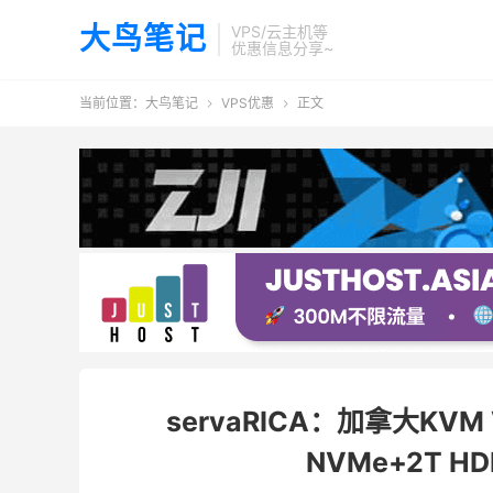
大鸟笔记
VPS/云主机等
优惠信息分享~
当前位置：
大鸟笔记
VPS优惠
正文


servaRICA：加拿大KVM
NVMe+2T HD