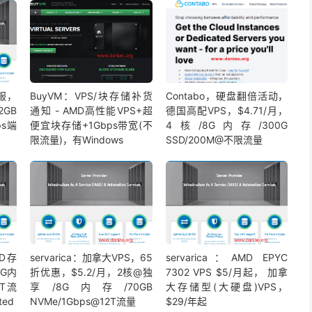
独服，
BuyVM：VPS/块存储补货
Contabo，硬盘翻倍活动，
2GB
通知 - AMD高性能VPS+超
德国高配VPS，$4.71/月，
ps端
便宜块存储+1Gbps带宽(不
4核/8G内存/300G
限流量)，有Windows
SSD/200M@不限流量
DD存
servarica：加拿大VPS，65
servarica：AMD EPYC
1G内
折优惠，$5.2/月，2核@独
7302 VPS $5/月起， 加拿
4T流
享/8G内存/70GB
大存储型(大硬盘)VPS，
ted
NVMe/1Gbps@12T流量
$29/年起