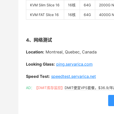
KVM Slim Slice 16
16核
64G
2000G 
KVM FAT Slice 16
16核
64G
4000G 
4、网络测试
Location:
Montreal, Quebec, Canada
Looking Glass:
ping.servarica.com
Speed Test:
speedtest.servarica.net
AD：
【DMIT库存监控】
DMIT便宜VPS套餐，$36.9