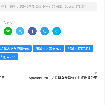
 VPS，$5/月，2核/4G内存/90G NVMe+2T HDD/1Gbps@12TB流量
分享到





加拿大不限流量vps
加拿大大带宽vps
加拿大存储VPS
大硬盘vps
下一篇
优惠
SpartanHost：达拉斯存储型VPS测评数据分享