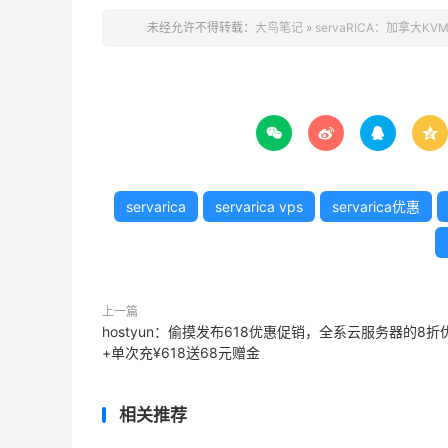
未经允许不得转载：
大鸟笔记
»
servaRICA：加拿大KVM




servarica
servarica vps
servarica优惠
上一篇
hostyun：偷摸发布618优惠促销，全系云服务器的8折
+单次充¥618送68元赠金
相关推荐