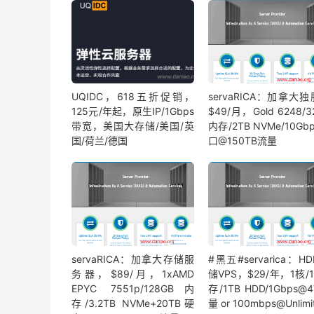
UQIDC，618五折促销，
servaRICA：加拿大
125元/年起，原生IP/1Gbps
$49/月，Gold 6248/3
带宽，美国大存储/美国/英
内存/2TB NVMe/10Gb
国/荷兰/德国
口@150TB流量
servaRICA：加拿大存储服
#黑五#servarica：H
务器，$89/月，1xAMD
储VPS，$29/年，1核/
EPYC 7551p/128GB内
存/1TB HDD/1Gbps@
存/3.2TB NVMe+20TB硬
量 or 100mbps@Unlimi