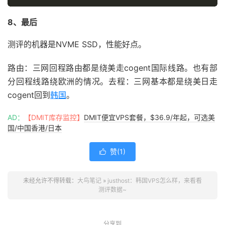
8、最后
测评的机器是NVME SSD，性能好点。
路由：三网回程路由都是绕美走cogent国际线路。也有部
分回程线路绕欧洲的情况。去程：三网基本都是绕美日走
cogent回到
韩国
。
AD：
【DMIT库存监控】
DMIT便宜VPS套餐，$36.9/年起，可选美
国/中国香港/日本
赞(
1
)

未经允许不得转载：
大鸟笔记
»
justhost：韩国VPS怎么样，来看看
测评数据~
分享到