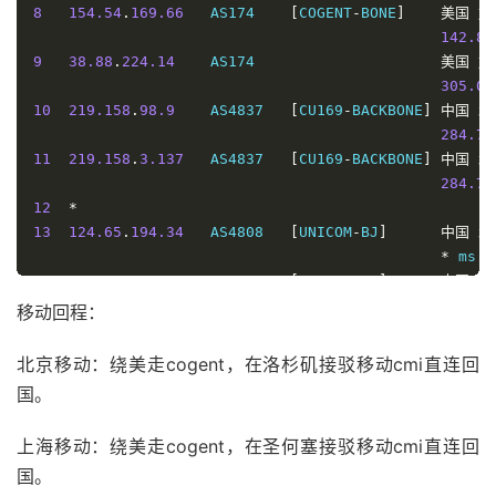
140.52
8
154.54
.
169.66
   AS174    
[
COGENT
-
BONE
]
美国
加
8
154.54
.
169.66
   AS174    
[
COGENT
-
BONE
]
美国
加
142.81
138.56
9
38.88
.
224.14
    AS174                     
美国
加
9
38.104
.
138.106
  AS174                     
美国
加
305.07
149.30
10
219.158
.
98.9
    AS4837   
[
CU169
-
BACKBONE
]
中国
北
10
*
284.72
11
202.97
.
12.198
   AS4134   
[
CHINANET
-
BB
]
中国
上
11
219.158
.
3.137
   AS4837   
[
CU169
-
BACKBONE
]
中国
北
282.96
284.70
12
202.97
.
24.221
   AS4134   
[
CHINANET
-
BB
]
中国
上
12
*
272.95
13
124.65
.
194.34
   AS4808   
[
UNICOM
-
BJ
]
中国
北
13
*
*
 ms 
/
14
180.169
.
255.114
 AS4812   
[
CHINANET
-
SH
]
中国
上
14
202.106
.
50.1
    AS4808   
[
UNICOM
-
BJ
]
中国
北
417.68
293.10
移动回程：
15
202.96
.
209.133
  AS4812   
[
CHINANET
-
SH
]
中国
上
----------------------------------------------------
271.45
上海联通
北京移动：绕美走cogent，在洛杉矶接驳移动cmi直连回
----------------------------------------------------
NextTrace
 v1
.
4.0
2025
-
04
-
16T01
:
10
:
07Z
国。
深圳电信
[
NextTrace
 API
]
 preferred API IP 
-
103.62
.
49.83
-
22
NextTrace
 v1
.
4.0
2025
-
04
-
16T01
:
10
:
07Z
IP 
Geo
Data
Provider
:
LeoMoeAPI
上海移动：绕美走cogent，在圣何塞接驳移动cmi直连回
[
NextTrace
 API
]
 preferred API IP 
-
103.62
.
49.83
-
23
traceroute to 
210.22
.
97.1
,
30
 hops max
,
52
 bytes pay
IP 
Geo
Data
Provider
:
LeoMoeAPI
国。
1
103.115
.
17.1
    AS26383                   
荷兰
弗
traceroute to 
58.60
.
188.222
,
30
 hops max
,
52
 bytes p