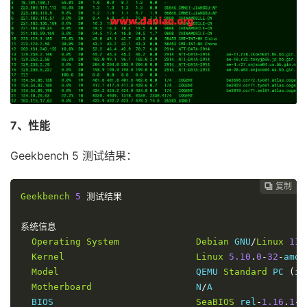
10
223.120
.
6.69
    AS58453  
[
CMI
-
INT
]
美国
加
138.93
11
*
12
221.183
.
89.170
  AS9808   
[
CMNET
]
中国
上
322.16
13
221.183
.
89.33
   AS9808   
[
CMNET
]
中国
上
322.40
14
221.183
.
89.10
   AS9808   
[
CMNET
]
中国
上
7、性能
318.31
15
221.183
.
144.74
  AS9808   
[
CMNET
]
中国
上
Geekbench 5 测试结果：
333.25
16
*
复制
复制
复制
复制
复制





17
211.136
.
112.252
 AS24400  
[
CMNET
]
中国
上
Geekbench
5
测试结果
321.20
18
211.136
.
112.200
 AS24400  
[
CMNET
]
中国
上
系统信息
324.19
Operating
System
Debian
 GNU
/
Linux
11
----------------------------------------------------
Kernel
Linux
5.10
.
0
-
32
-
amd6
深圳移动
Model
                         QEMU 
Standard
 PC 
(
i4
NextTrace
 v1
.
4.0
2025
-
04
-
16T01
:
10
:
07Z
Motherboard
                   N
/
A

[
NextTrace
 API
]
 preferred API IP 
-
103.62
.
49.83
-
21
  BIOS                          
SeaBIOS
 rel
-
1.16
.
1
-
0