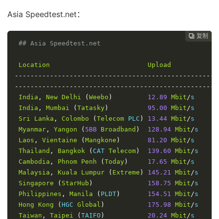
Asia Speedtest.net：
复制
复制
复制
复制
复制
复制
复制
复制
复制
复制










## Asia Speedtest.net
Location
Upload
D
----------------------------------------------------
----------------------------------------------------
India
,
New
Delhi
(
Weebo
)
12.89
Mbit
/
s     
2
India
,
Mumbai
(
Tatasky
)
95.00
Mbit
/
s     
1
Sri
Lanka
,
Colombo
(
Telecom
 PLC
)
13.44
Mbit
/
s     
2
Myanmar
,
Yangon
(
5BB
Broadband
)
128.94
Mbit
/
s    
1
Laos
,
Vientaine
(
Mangkone
)
81.20
Mbit
/
s     
1
Thailand
,
Bangkok
(
CAT 
Telecom
)
139.60
Mbit
/
s    
2
Cambodia
,
Phnom
Penh
(
Today
)
17.65
Mbit
/
s     
4
Malaysia
,
Kuala
Lumpur
(
Extreme
)
145.21
Mbit
/
s    
1
Singapore
(
StarHub
)
158.75
Mbit
/
s    
1
Philippines
,
Manila
(
PLDT
)
154.51
Mbit
/
s    
2
Hong
Kong
(
HGC 
Global
)
175.98
Mbit
/
s    
2
Taiwan
,
Taipei
(
TAIFO
)
20.24
Mbit
/
s     
5