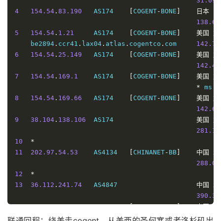
31.09
 
4
154.54
.
83.190
   AS174    
[
COGENT
-
BONE
]
日本
东
138.63
5
154.54
.
1.21
     AS174    
[
COGENT
-
BONE
]
美国
加
    be2894
.
ccr41
.
lax04
.
atlas
.
cogentco
.
com     
142.71
6
154.54
.
25.149
   AS174    
[
COGENT
-
BONE
]
美国
加
142.42
7
154.54
.
169.1
    AS174    
[
COGENT
-
BONE
]
美国
加
*
 ms 
/
8
154.54
.
169.66
   AS174    
[
COGENT
-
BONE
]
美国
加
142.61
9
38.104
.
138.106
  AS174                     
美国
加
281.14
10
*
11
202.97
.
54.53
    AS4134   
[
CHINANET
-
BB
]
中国
北
288.05
12
*
13
36.112
.
241.74
   AS4847                    
中国
北
390.37
14
106.120
.
254.2
   AS4847   
[
CHINANET
-
GD
]
中国
北
290.34
联通回程：绕美走cogent，从美西的圣何塞或者洛杉矶出