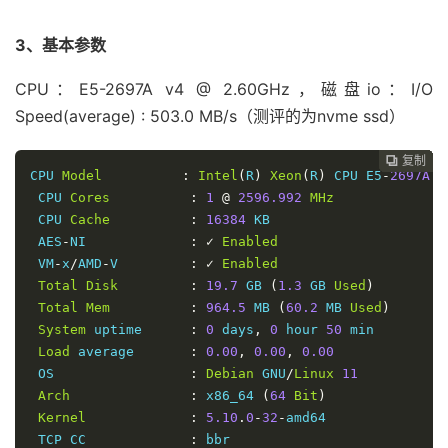
3、基本参数
CPU：E5-2697A v4 @ 2.60GHz，磁盘io：I/O
Speed(average) : 503.0 MB/s（测评的为nvme ssd）
复制
复制
复制
复制
复制
复制
复制
复制
复制
复制
复制











CPU 
Model
:
Intel
(
R
)
Xeon
(
R
)
 CPU E5
-
2697A
 v
 CPU 
Cores
:
1
@
2596.992
MHz
 CPU 
Cache
:
16384
 KB

 AES
-
NI             
:
✓
Enabled
 VM
-
x
/
AMD
-
V         
:
✓
Enabled
Total
Disk
:
19.7
 GB 
(
1.3
 GB 
Used
)
Total
Mem
:
964.5
 MB 
(
60.2
 MB 
Used
)
System
 uptime      
:
0
 days
,
0
 hour 
50
 min

Load
 average       
:
0.00
,
0.00
,
0.00
 OS                 
:
Debian
 GNU
/
Linux
11
Arch
:
 x86_64 
(
64
Bit
)
Kernel
:
5.10
.
0
-
32
-
amd64

 TCP CC             
:
 bbr
