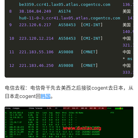
300.25
    be3359
.
ccr41
.
lax05
.
atlas
.
cogentco
.
com     
136.73
13
*
12
202.97
.
82.61
    AS4134   
[
CHINANET
-
BB
]
中国
广
8
38.104
.
84.249
   AS174                     
美国
加
14
*
361.03
    hu0
-
11
-
0
-
3.ccr41.lax05.atlas
.
cogentco
.
com   
141.
15
210.22
.
97.1
     AS17621  
[
CNCNET
-
SH
]
中国
上
13
14.147
.
127.70
   AS134774 
[
CHINANET
-
GD
]
中国
广
9
223.120
.
6.217
   AS58453  
[
CMI
-
INT
]
美国
加
279.13
318.47
140.95
----------------------------------------------------
14
*
10
223.120
.
12.214
  AS58453  
[
CMI
-
INT
]
中国
上
深圳联通
15
58.60
.
188.222
   AS4134                    
中国
广
321.13
NextTrace
 v1
.
4.0
2025
-
04
-
16T01
:
10
:
07Z
306.28
11
221.183
.
55.106
  AS9808   
[
CMNET
]
中国
北
[
NextTrace
 API
]
 preferred API IP 
-
103.62
.
49.83
-
23
*
 ms 
/
IP 
Geo
Data
Provider
:
LeoMoeAPI
12
221.183
.
46.250
  AS9808   
[
CMNET
]
中国
北
traceroute to 
210.21
.
196.6
,
30
 hops max
,
52
 bytes pa
333.37
1
103.115
.
17.1
    AS26383                   
荷兰
弗
13
*
14.06
 
14
221.183
.
46.174
  AS9808   
[
CMNET
]
中国
北
2
*
电信去程：电信骨干先去美西之后接驳cogent去日本，从
334.53
3
154.54
.
89.197
   AS174    
[
COGENT
-
BONE
]
日本
东
日本走cogent回
韩国
。
15
221.183
.
130.134
 AS9808   
[
CMNET
]
中国
北
30.79
 
333.34
4
154.54
.
83.190
   AS174    
[
COGENT
-
BONE
]
日本
东
16
221.179
.
155.161
 AS56048  
[
CMNET
]
中国
北
31.09
 
331.90
5
154.54
.
1.21
     AS174    
[
COGENT
-
BONE
]
美国
加
----------------------------------------------------
132.86
上海移动
6
154.54
.
91.22
    AS174    
[
COGENT
-
BONE
]
美国
加