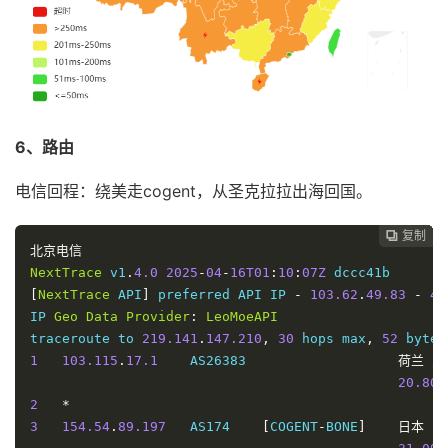
6、路由
电信回程：绕美走cogent，从圣克拉拉出海回国。
复制
复制
复制
复制
复制
复制
复制
复制








北京电信
NextTrace
 v1
.
4.0
2025
-
04
-
16T01
:
10
:
07Z
[
NextTrace
 API
]
 preferred API IP 
-
103.62
.
49.83
-
41
IP 
Geo
Data
Provider
:
LeoMoeAPI
traceroute to 
219.141
.
147.210
,
30
 hops max
,
52
 bytes
1
103.115
.
17.1
    AS26383                   
荷兰
弗
20.80
 
2
*
3
154.54
.
89.197
   AS174    
[
COGENT
-
BONE
]
日本
东