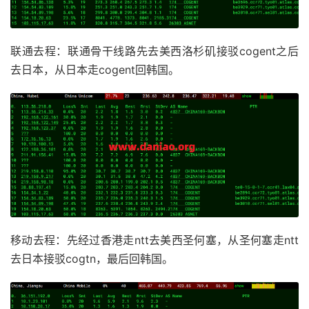
NextTrace
 v1
.
4.0
2025
-
04
-
16T01
:
10
:
07Z
133.12
[
NextTrace
 API
]
 preferred API IP 
-
103.62
.
49.83
-
22
7
38.142
.
238.66
   AS174                     
美国
加
IP 
Geo
Data
Provider
:
LeoMoeAPI
323.72
联通去程：联通骨干线路先去美西洛杉矶接驳cogent之后
traceroute to 
211.136
.
112.200
,
30
 hops max
,
52
 bytes
8
219.158
.
96.33
   AS4837   
[
CU169
-
BACKBONE
]
中国
广
1
103.115
.
17.1
    AS26383                   
荷兰
弗
302.49
去日本，从日本走cogent回韩国。
14.08
 
9
*
2
*
10
*
3
154.54
.
89.197
   AS174    
[
COGENT
-
BONE
]
日本
东
11
112.96
.
0.82
     AS17816  
[
APNIC
-
AP
]
中国
广
31.73
 
325.47
4
154.54
.
83.190
   AS174    
[
COGENT
-
BONE
]
日本
东
12
120.80
.
147.254
  AS17623  
[
APNIC
-
AP
]
中国
广
169.52
337.88
5
154.54
.
1.21
     AS174    
[
COGENT
-
BONE
]
美国
加
13
210.21
.
196.6
    AS17623                   
中国
广
139.19
301.29
6
154.54
.
25.149
   AS174    
[
COGENT
-
BONE
]
美国
加
138.76
7
154.54
.
169.1
    AS174    
[
COGENT
-
BONE
]
美国
加
移动去程：先经过香港走ntt去美西圣何塞，从圣何塞走ntt
260.07
去日本接驳cogtn，最后回韩国。
8
154.54
.
169.66
   AS174    
[
COGENT
-
BONE
]
美国
加
139.28
9
38.88
.
224.162
   AS174                     
美国
加
138.90