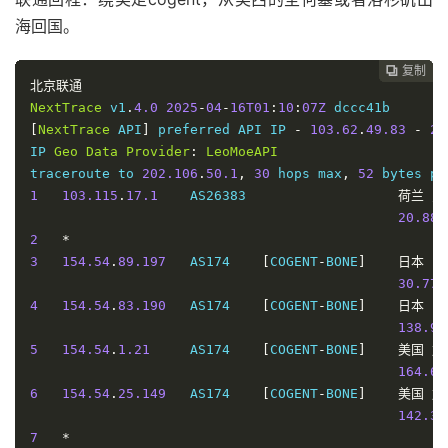
15
219.141
.
147.210
 AS4847   
[
CHINATELECOM
-
BJ
]
中国
海回国。
289.73
----------------------------------------------------
复制
复制
复制
复制
复制
复制
复制







上海电信
北京联通
NextTrace
 v1
.
4.0
2025
-
04
-
16T01
:
10
:
07Z
NextTrace
 v1
.
4.0
2025
-
04
-
16T01
:
10
:
07Z
[
NextTrace
 API
]
 preferred API IP 
-
103.62
.
49.83
-
21
[
NextTrace
 API
]
 preferred API IP 
-
103.62
.
49.83
-
21
IP 
Geo
Data
Provider
:
LeoMoeAPI
IP 
Geo
Data
Provider
:
LeoMoeAPI
traceroute to 
202.96
.
209.133
,
30
 hops max
,
52
 bytes 
traceroute to 
202.106
.
50.1
,
30
 hops max
,
52
 bytes pa
1
103.115
.
17.1
    AS26383                   
荷兰
弗
1
103.115
.
17.1
    AS26383                   
荷兰
弗
10.02
 
20.88
 
2
*
2
*
3
154.54
.
89.197
   AS174    
[
COGENT
-
BONE
]
日本
东
3
154.54
.
89.197
   AS174    
[
COGENT
-
BONE
]
日本
东
30.88
 
30.77
 
4
154.54
.
83.190
   AS174    
[
COGENT
-
BONE
]
日本
东
4
154.54
.
83.190
   AS174    
[
COGENT
-
BONE
]
日本
东
138.51
138.90
5
154.54
.
1.21
     AS174    
[
COGENT
-
BONE
]
美国
加
5
154.54
.
1.21
     AS174    
[
COGENT
-
BONE
]
美国
加
140.33
164.62
6
154.54
.
25.149
   AS174    
[
COGENT
-
BONE
]
美国
加
6
154.54
.
25.149
   AS174    
[
COGENT
-
BONE
]
美国
加
138.45
142.35
7
154.54
.
169.1
    AS174    
[
COGENT
-
BONE
]
美国
加
7
*