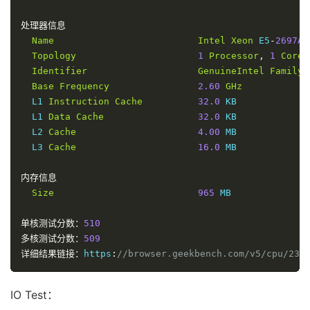
IP 
Geo
Data
Provider
:
LeoMoeAPI
traceroute to 
120.196
.
165.24
,
30
 hops max
,
52
 bytes 
处理器信息
1
103.115
.
17.1
    AS26383                   
荷兰
弗
Name
Intel
Xeon
 E5
-
2697A
 
16.46
 
Topology
1
Processor
,
1
Core
2
*
Identifier
GenuineIntel
Family
3
154.54
.
93.182
   AS174    
[
COGENT
-
BONE
]
韩国
首
Base
Frequency
2.60
GHz
1.67
 m
  L1 
Instruction
Cache
32.0
 KB

4
154.54
.
30.206
   AS174    
[
COGENT
-
BONE
]
中国
香
  L1 
Data
Cache
32.0
 KB

36.70
 
  L2 
Cache
4.00
 MB

5
154.54
.
6.25
     AS174    
[
COGENT
-
BONE
]
法国
普
  L3 
Cache
16.0
 MB

218.98
6
154.54
.
72.225
   AS174    
[
COGENT
-
BONE
]
法国
法
内存信息
230.21
Size
965
 MB

7
154.54
.
75.138
   AS174    
[
COGENT
-
BONE
]
英国
英
236.50
单核测试分数：
510
8
130.117
.
1.149
   AS174    
[
COGENT
-
BONE
]
英国
英
多核测试分数：
509
237.47
详细结果链接：
https
:
//browser.geekbench.com/v5/cpu/235
9
149.14
.
199.194
  AS174    
[
COGENT
-
149
]
英国
伯
237.01
IO Test：
10
223.120
.
10.197
  AS58453  
[
CMI
-
INT
]
英国
伯