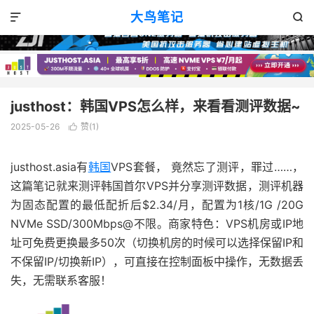
VPS评测
正文

大鸟笔记


justhost：韩国VPS怎么样，来看看测评数据~
2025-05-26
赞(
1
)

justhost.asia有
韩国
VPS套餐， 竟然忘了测评，罪过……，
这篇笔记就来测评韩国首尔VPS并分享测评数据，测评机器
为固态配置的最低配折后$2.34/月，配置为1核/1G /20G
NVMe SSD/300Mbps@不限。商家特色：VPS机房或IP地
址可免费更换最多50次（切换机房的时候可以选择保留IP和
不保留IP/切换新IP），可直接在控制面板中操作，无数据丢
失，无需联系客服！