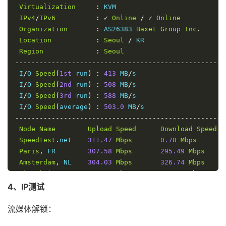
Virtualization
:
 KVM

IPv4
/
IPv6
:
✓
Online
/
✓
Online
Organization
:
 AS26383 
Baxet
Group
Inc
.
Location
:
Seoul
/
 KR

Region
:
Seoul
----------------------------------------------------
 I
/
O 
Speed
(
1st
 run
)
:
413
 MB
/
s

 I
/
O 
Speed
(
2nd
 run
)
:
508
 MB
/
s

 I
/
O 
Speed
(
3rd
 run
)
:
588
 MB
/
s

 I
/
O 
Speed
(
average
)
:
503.0
 MB
/
----------------------------------------------------
Node
Name
Upload
Speed
Download
Speed
Speedtest
.
net    
311.47
Mbps
0.78
Mbps
Paris
,
 FR        
307.58
Mbps
295.49
Mbps
Amsterdam
,
 NL    
304.03
Mbps
326.74
Mbps
Shanghai
,
 CN     
260.17
Mbps
250.18
Mbps
Hong
Kong
,
 CN    
223.54
Mbps
284.09
Mbps
4、IP测试
Singapore
,
 SG    
236.01
Mbps
259.05
Mbps
Tokyo
,
 JP        
303.18
Mbps
286.91
Mbps
流媒体解锁：
----------------------------------------------------