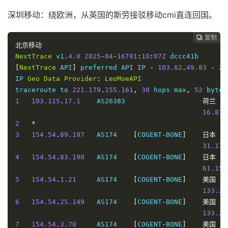
18.91
 
1
103.115
.
17.1
    AS26383                   
荷兰
弗
2
*
深圳移动：绕欧洲，从英国的斯劳接驳移动cmi直连回国。
19.68
 
3
154.54
.
89.197
   AS174    
[
COGENT
-
BONE
]
日本
东
2
*
30.72
 
复制
复制
复制
复制
复制
复制






3
154.54
.
89.197
   AS174    
[
COGENT
-
BONE
]
日本
东
北京移动
4
154.54
.
83.190
   AS174    
[
COGENT
-
BONE
]
日本
东
31.50
 
NextTrace
 v1
.
4.0
2025
-
04
-
16T01
:
10
:
07Z
159.02
4
154.54
.
83.190
   AS174    
[
COGENT
-
BONE
]
日本
东
[
NextTrace
 API
]
 preferred API IP 
-
103.62
.
49.83
-
21
5
154.54
.
1.21
     AS174    
[
COGENT
-
BONE
]
美国
加
142.43
IP 
Geo
Data
Provider
:
LeoMoeAPI
140.41
5
154.54
.
1.21
     AS174    
[
COGENT
-
BONE
]
美国
加
traceroute to 
221.179
.
155.161
,
30
 hops max
,
52
 bytes
6
154.54
.
25.149
   AS174    
[
COGENT
-
BONE
]
美国
加
142.44
1
103.115
.
17.1
    AS26383                   
荷兰
弗
141.51
6
154.54
.
25.149
   AS174    
[
COGENT
-
BONE
]
美国
加
16.87
 
7
154.54
.
169.1
    AS174    
[
COGENT
-
BONE
]
美国
加
142.43
2
*
141.46
7
154.54
.
169.1
    AS174    
[
COGENT
-
BONE
]
美国
加
3
154.54
.
89.197
   AS174    
[
COGENT
-
BONE
]
日本
东
8
154.54
.
169.66
   AS174    
[
COGENT
-
BONE
]
美国
加
143.11
31.17
 
139.18
8
154.54
.
169.66
   AS174    
[
COGENT
-
BONE
]
美国
加
4
154.54
.
83.190
   AS174    
[
COGENT
-
BONE
]
日本
东
9
144.223
.
242.26
  AS1239   
[
SPRINT
-
INNET
]
美国
加
142.67
61.15
 
    sl
-
china17
-
604692
-
0.sprintlink
.
net        
281.28
9
38.104
.
138.106
  AS174                     
美国
加
5
154.54
.
1.21
     AS174    
[
COGENT
-
BONE
]
美国
加
10
219.158
.
116.241
 AS4837   
[
CU169
-
BACKBONE
]
中国
上
150.76
133.23
303.96
10
202.97
.
27.241
   AS4134   
[
CHINANET
-
BB
]
中国
广
6
154.54
.
25.149
   AS174    
[
COGENT
-
BONE
]
美国
加
11
219.158
.
8.177
   AS4837   
[
CU169
-
BACKBONE
]
中国
上
298.94
133.24
*
 ms 
/
11
202.97
.
94.117
   AS4134   
[
CHINANET
-
BB
]
中国
广
7
154.54
.
3.70
     AS174    
[
COGENT
-
BONE
]
美国
加
12
*