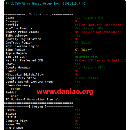
Finished
in
:
4
 min 
27
 sec

Timestamp
:
2025
-
05
-
26
03
:
29
:
53
 UTC