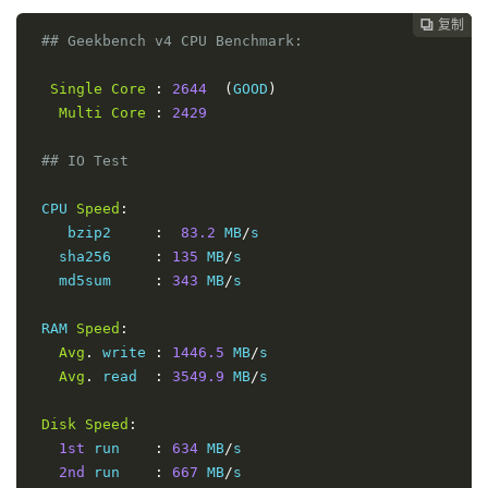
237.27
复制
复制
复制
复制




11
223.120
.
15.46
   AS58453  
[
CMI
-
INT
]
中国
广
## Geekbench v4 CPU Benchmark:
386.78
12
221.183
.
68.125
  AS9808   
[
CMNET
]
中国
广
Single
Core
:
2644
(
GOOD
)
392.23
Multi
Core
:
2429
13
221.183
.
92.17
   AS9808   
[
CMNET
]
中国
广
392.96
## IO Test
14
221.183
.
89.246
  AS9808   
[
CMNET
]
中国
广
390.36
 CPU 
Speed
:
15
221.183
.
71.82
   AS9808   
[
CMNET
]
中国
广
    bzip2     
:
83.2
 MB
/
s

391.14
   sha256     
:
135
 MB
/
s

16
221.183
.
110.170
 AS9808   
[
CMNET
]
中国
广
   md5sum     
:
343
 MB
/
s

398.02
17
120.196
.
165.24
  AS56040  
[
APNIC
-
AP
]
中国
广
 RAM 
Speed
:
391.87
Avg
.
 write 
:
1446.5
 MB
/
s

Avg
.
 read  
:
3549.9
 MB
/
s

Disk
Speed
:
1st
 run    
:
634
 MB
/
s

2nd
 run    
:
667
 MB
/
s
