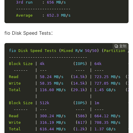
3rd
 run    
:
656
 MB
/
s

-----------------------
Average
:
652.3
 MB
/
s
fio Disk Speed Tests：
复制
复制
复制



fio 
Disk
Speed
Tests
(
Mixed
 R
/
W 
50
/
50
)
(
Partition
/
d
---------------------------------
Block
Size
|
4k
(
IOPS
)
|
64k
(
I
------
|
---
----
|
----
-
Read
|
58.24
 MB
/
s   
(
14.5k
)
|
723.25
 MB
/
s  
(
11
Write
|
58.35
 MB
/
s   
(
14.5k
)
|
727.05
 MB
/
s  
(
11
Total
|
116.60
 MB
/
s  
(
29.1k
)
|
1.45
 GB
/
s    
(
22
|
|
Block
Size
|
512k
(
IOPS
)
|
1m
(
I
------
|
---
----
|
----
-
Read
|
300.24
 MB
/
s    
(
586
)
|
664.12
 MB
/
s    
(
Write
|
316.19
 MB
/
s    
(
617
)
|
708.35
 MB
/
s    
(
Total
|
616.44
 MB
/
s   
(
1.2k
)
|
1.37
 GB
/
s     
(
1