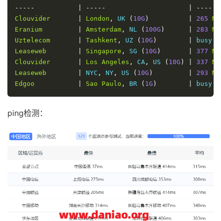
-----
|
-----
|
----
Clouvider
|
London
,
 UK 
(
10G
)
|
265
Mb
Eranium
|
Amsterdam
,
 NL 
(
100G
)
|
283
Mb
Uztelecom
|
Tashkent
,
 UZ 
(
10G
)
|
 busy  
Leaseweb
|
Singapore
,
 SG 
(
10G
)
|
377
Mb
Clouvider
|
Los
Angeles
,
 CA
,
 US 
(
10G
)
|
337
Mb
Leaseweb
|
 NYC
,
 NY
,
 US 
(
10G
)
|
293
Mb
Edgoo
|
Sao
Paulo
,
 BR 
(
1G
)
|
 busy  
ping检测：