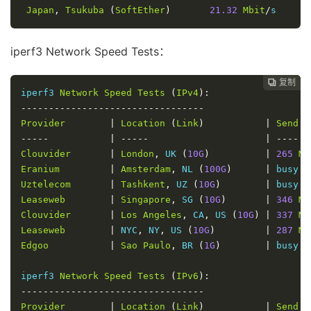
Japan
,
Tsukuba
(
SoftEther
)
21.32
Mbit
/
s     
3
iperf3 Network Speed Tests：
复制
复制
复制
复制
复制
复制
复制
复制
复制









iperf3 
Network
Speed
Tests
(
IPv4
):
---------------------------------
Provider
|
Location
(
Link
)
|
Send
S
-----
|
-----
|
----
Clouvider
|
London
,
 UK 
(
10G
)
|
265
Mb
Eranium
|
Amsterdam
,
 NL 
(
100G
)
|
 busy  
Uztelecom
|
Tashkent
,
 UZ 
(
10G
)
|
 busy  
Leaseweb
|
Singapore
,
 SG 
(
10G
)
|
346
Mb
Clouvider
|
Los
Angeles
,
 CA
,
 US 
(
10G
)
|
337
Mb
Leaseweb
|
 NYC
,
 NY
,
 US 
(
10G
)
|
287
Mb
Edgoo
|
Sao
Paulo
,
 BR 
(
1G
)
|
 busy  
iperf3 
Network
Speed
Tests
(
IPv6
):
---------------------------------
Provider
|
Location
(
Link
)
|
Send
S