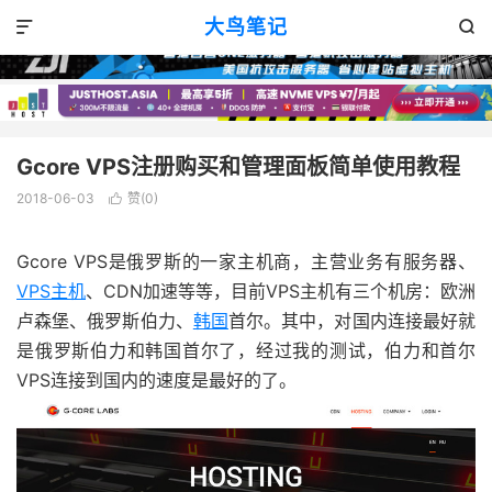
VPS评测
正文

大鸟笔记


Gcore VPS注册购买和管理面板简单使用教程
2018-06-03
赞(
0
)

Gcore VPS是俄罗斯的一家主机商，主营业务有服务器、
VPS主机
、CDN加速等等，目前VPS主机有三个机房：欧洲
卢森堡、俄罗斯伯力、
韩国
首尔。其中，对国内连接最好就
是俄罗斯伯力和韩国首尔了，经过我的测试，伯力和首尔
VPS连接到国内的速度是最好的了。