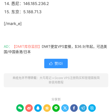
悉尼：146.185.236.2
东京：5.188.71.3
[/mark_e]
AD：
【DMIT库存监控】
DMIT便宜VPS套餐，$36.9/年起，可选美
国/中国香港/日本
赞(
0
)

未经允许不得转载：
大鸟笔记
»
Gcore VPS注册购买和管理面板简
单使用教程
分享到








