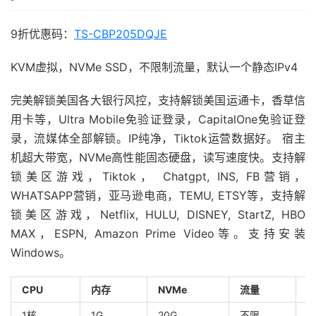
9折优惠码：
TS-CBP205DQJE
KVM虚拟，NVMe SSD，不限制流量，默认一个静态IPv4
完美解锁美国各大银行风控，支持解锁美国运通卡，香草信
用卡等，Ultra Mobile免验证登录，CapitalOne免验证登
录，流媒体全部解锁。IP纯净，Tiktok运营数据好。 宿主
机超大带宽，NVMe高性能固态硬盘，读写速度快。支持解
锁美区游戏，Tiktok， Chatgpt, INS, FB营销，
WHATSAPP营销，亚马逊电商，TEMU, ETSY等，支持解
锁美区游戏，Netflix, HULU, DISNEY, StartZ, HBO
MAX，ESPN, Amazon Prime Video等。支持安装
Windows。
CPU
内存
NVMe
流量
1核
1G
20G
不限
1