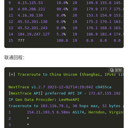
9
4.15
.
125.53
10.0
%
20
149.9
155.6
145.7
10
4.69
.
206.221
90.0
%
20
179.9
177.7
175.6
11
4.16
.
30.130
0.0
%
20
153.3
154.9
153.3
12
45.52
.
201.138
0.0
%
19
175.2
170.1
163.1
13
45.52
.
201.243
0.0
%
19
176.1
168.3
163.7
14
184.19
.
247.127
5.3
%
19
186.9
182.4
174.9
15
???
100.0
19
0.0
0.0
0.0
联通回程：
复制
复制
复制
复制
复制
复制
复制







[+]
Traceroute
 to 
China
Unicom
(
Shanghai
,
IPv4
)
(
ICM
NextTrace
 v1
.
2.7
2023
-
12
-
02T14
:
29
:
04Z
[
NextTrace
 API
]
 preferred API IP 
-
172.67
.
155.192
-
IP 
Geo
Data
Provider
:
LeoMoeAPI
traceroute to 
103.116
.
79.1
,
30
 hops max
,
52
1
154.21
.
193.5
6.58ms
 AS174
,
Herndon
,
Virginia
2
*
3
*