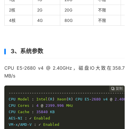
2核
2G
20G
不限
2
4核
4G
80G
不限
3
3、系统参数
CPU E5-2680 v4 @ 2.40GHz，磁盘IO大致在358.7
MB/s
复制
复制
复制
复制
复制
复制
复制
复制
复制
复制










----------------------------------------------------
CPU 
Model
:
Intel
(
R
)
Xeon
(
R
)
 CPU E5
-
2680
 v4 
@
2.40GH
CPU 
Cores
:
4
@
2399.996
MHz
CPU 
Cache
:
35840
 KB

AES
-
NI 
:
✓
Enabled
VM
-
x
/
AMD
-
V 
:
✓
Enabled