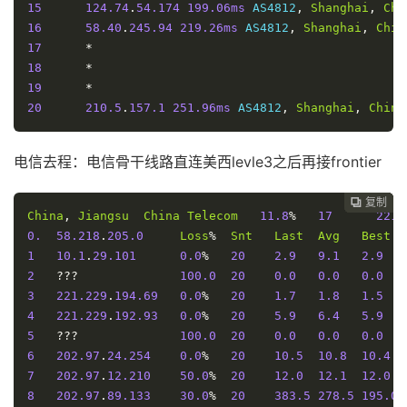
15
124.74
.
54.174
199.06ms
 AS4812
,
Shanghai
,
Chi
16
58.40
.
245.94
219.26ms
 AS4812
,
Shanghai
,
Chin
17
*
18
*
19
*
20
210.5
.
157.1
251.96ms
 AS4812
,
Shanghai
,
China
电信去程：电信骨干线路直连美西levle3之后再接frontier
复制
复制
复制
复制
复制
复制
复制
复制








China
,
Jiangsu
China
Telecom
11.8
%
17
221.
0.
58.218
.
205.0
Loss
%
Snt
Last
Avg
Best
1
10.1
.
29.101
0.0
%
20
2.9
9.1
2.9
2
???
100.0
20
0.0
0.0
0.0
3
221.229
.
194.69
0.0
%
20
1.7
1.8
1.5
4
221.229
.
192.93
0.0
%
20
5.9
6.4
5.9
5
???
100.0
20
0.0
0.0
0.0
6
202.97
.
24.254
0.0
%
20
10.5
10.8
10.4
7
202.97
.
12.210
50.0
%
20
12.0
12.1
12.0
8
202.97
.
89.133
30.0
%
20
383.5
278.5
195.0