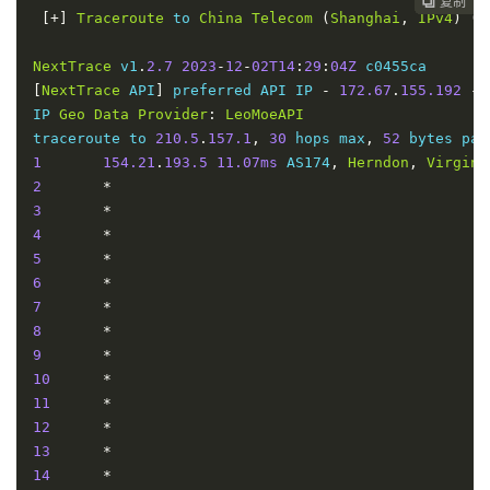
复制
复制
复制
复制
复制
复制
复制
复制
复制









[+]
Traceroute
 to 
China
Telecom
(
Shanghai
,
IPv4
)
(
I
NextTrace
 v1
.
2.7
2023
-
12
-
02T14
:
29
:
04Z
[
NextTrace
 API
]
 preferred API IP 
-
172.67
.
155.192
-
IP 
Geo
Data
Provider
:
LeoMoeAPI
traceroute to 
210.5
.
157.1
,
30
 hops max
,
52
1
154.21
.
193.5
11.07ms
 AS174
,
Herndon
,
Virgini
2
*
3
*
4
*
5
*
6
*
7
*
8
*
9
*
10
*
11
*
12
*
13
*
14
*