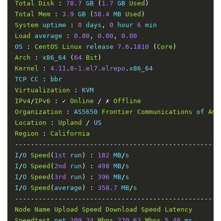
Total
Disk
:
78.7
 GB 
(
1.7
 GB 
Used
)
Total
Mem
:
3.9
 GB 
(
58.4
 MB 
Used
)
System
 uptime 
:
0
 days
,
0
 hour 
6
Load
 average 
:
0.00
,
0.00
,
0.00
OS 
:
CentOS
Linux
 release 
7.6
.
1810
(
Core
)
Arch
:
 x86_64 
(
64
Bit
)
Kernel
:
4.11
.
8
-
1.el7.elrepo
.
x86_64

TCP CC 
:
Virtualization
:
IPv4
/
IPv6
:
✓
Online
/
✗
Offline
Organization
:
 AS5650 
Frontier
Communications
 of 
Ame
Location
:
Upland
/
Region
:
California
----------------------------------------------------
I
/
O 
Speed
(
1st
 run
)
:
182
 MB
/
s

I
/
O 
Speed
(
2nd
 run
)
:
498
 MB
/
s

I
/
O 
Speed
(
3rd
 run
)
:
396
 MB
/
s

I
/
O 
Speed
(
average
)
:
358.7
 MB
/
----------------------------------------------------
Node
Name
Upload
Speed
Download
Speed
Latency
Speedtest
.
net 
399.24
Mbps
270.62
Mbps
5.40