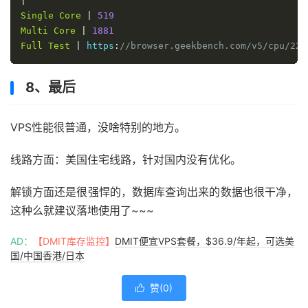
|
Single
Core
|
519
Multi
Core
|
1881
Full
Test
|
 https
:
//browser.geekbench.com/v5/cpu/229
8、最后
VPS性能很普通，没啥特别的地方。
线路方面：美国住宅线路，针对国内没有优化。
解锁方面还是很强悍的，数据库查询出来的数据也很干净，
这种么就建议落地使用了~~~
AD：
【DMIT库存监控】
DMIT便宜VPS套餐，$36.9/年起，可选美
国/中国香港/日本
赞(
0
)
