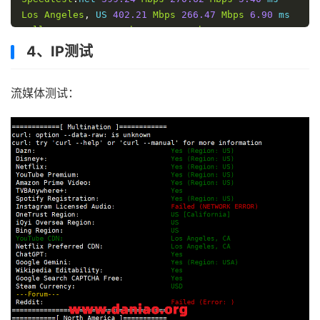
Los
Angeles
,
 US 
402.21
Mbps
266.47
Mbps
6.90
Dallas
,
 US 
383.82
Mbps
220.33
Mbps
34.92
Montreal
,
 CA 
335.58
Mbps
271.51
Mbps
73.49
4、IP测试
Amsterdam
,
 NL 
326.92
Mbps
256.99
Mbps
160.13
Chongqing
,
 CN 
12.91
Mbps
0.25
Mbps
278.19
流媒体测试：
Hongkong
,
 CN 
4.15
Mbps
2.58
Mbps
160.09
Mumbai
,
 IN 
322.57
Mbps
192.12
Mbps
257.18
Singapore
,
 SG 
188.38
Mbps
262.03
Mbps
169.86
----------------------------------------------------
Finished
in
:
4
 min 
36
Timestamp
:
2024
-
10
-
18
11
:
56
:
42
 HKT