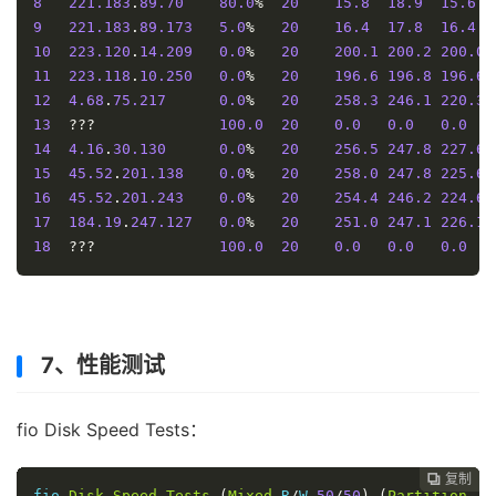
8
221.183
.
89.70
80.0
%
20
15.8
18.9
15.6
9
221.183
.
89.173
5.0
%
20
16.4
17.8
16.4
10
223.120
.
14.209
0.0
%
20
200.1
200.2
200.0
11
223.118
.
10.250
0.0
%
20
196.6
196.8
196.6
12
4.68
.
75.217
0.0
%
20
258.3
246.1
220.3
13
???
100.0
20
0.0
0.0
0.0
14
4.16
.
30.130
0.0
%
20
256.5
247.8
227.6
15
45.52
.
201.138
0.0
%
20
258.0
247.8
225.6
16
45.52
.
201.243
0.0
%
20
254.4
246.2
224.6
17
184.19
.
247.127
0.0
%
20
251.0
247.1
226.1
18
???
100.0
20
0.0
0.0
0.0
7、性能测试
fio Disk Speed Tests：
复制
复制
复制
复制




fio 
Disk
Speed
Tests
(
Mixed
 R
/
W 
50
/
50
)
(
Partition
/
d