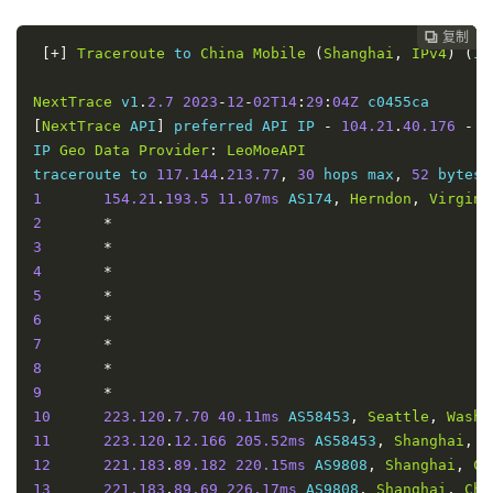
复制
复制
复制
复制
复制
复制






[+]
Traceroute
 to 
China
Mobile
(
Shanghai
,
IPv4
)
(
IC
NextTrace
 v1
.
2.7
2023
-
12
-
02T14
:
29
:
04Z
[
NextTrace
 API
]
 preferred API IP 
-
104.21
.
40.176
-
1
IP 
Geo
Data
Provider
:
LeoMoeAPI
traceroute to 
117.144
.
213.77
,
30
 hops max
,
52
1
154.21
.
193.5
11.07ms
 AS174
,
Herndon
,
Virgini
2
*
3
*
4
*
5
*
6
*
7
*
8
*
9
*
10
223.120
.
7.70
40.11ms
 AS58453
,
Seattle
,
Washi
11
223.120
.
12.166
205.52ms
 AS58453
,
Shanghai
,
C
12
221.183
.
89.182
220.15ms
 AS9808
,
Shanghai
,
Ch
13
221.183
.
89.69
226.17ms
 AS9808
,
Shanghai
,
Chi