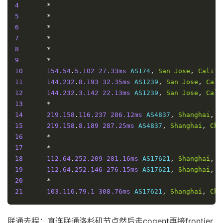
4
*
5
*
6
*
7
*
8
*
9
*
10
154.54
.
5.102
27.33ms
 AS174
,
San
Jose
,
Califo
11
144.232
.
8.193
32.35ms
 AS1239
,
San
Jose
,
Cali
12
144.232
.
3.142
22.13ms
 AS1239
,
San
Jose
,
Cali
13
*
14
219.158
.
116.237
286.12ms
 AS4837
,
Shanghai
,
C
15
219.158
.
8.189
287.25ms
 AS4837
,
Shanghai
,
Chi
16
*
17
*
18
112.64
.
252.209
281.16ms
 AS17621
,
Shanghai
,
C
19
112.64
.
252.146
276.15ms
 AS17621
,
Shanghai
,
C
20
*
21
103.116
.
79.1
308.76ms
 AS17621
,
Shanghai
,
Chi
联通去程：直连联通洛杉矶节点然后走cogent再接frontier