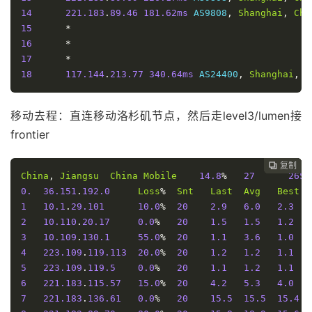
14
221.183
.
89.46
181.62ms
 AS9808
,
Shanghai
,
Chi
15
*
16
*
17
*
18
117.144
.
213.77
340.64ms
 AS24400
,
Shanghai
,
C
移动去程：直连移动洛杉矶节点，然后走level3/lumen接
frontier
复制
复制
复制
复制
复制





China
,
Jiangsu
China
Mobile
14.8
%
27
265.
0.
36.151
.
192.0
Loss
%
Snt
Last
Avg
Best
1
10.1
.
29.101
10.0
%
20
2.9
6.0
2.3
2
10.110
.
20.17
0.0
%
20
1.5
1.5
1.2
3
10.109
.
130.1
55.0
%
20
1.1
3.6
1.0
4
223.109
.
119.113
20.0
%
20
1.2
1.2
1.1
5
223.109
.
119.5
0.0
%
20
1.1
1.2
1.1
6
221.183
.
115.57
15.0
%
20
4.2
5.3
4.0
7
221.183
.
136.61
0.0
%
20
15.5
15.5
15.4