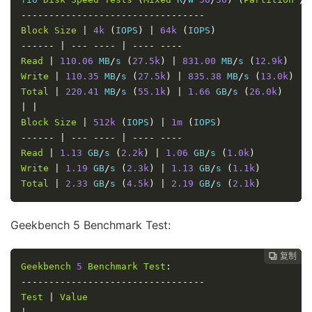
---------------------------------
Block
Size
|
4k
(
IOPS
)
|
64k
(
IOPS
)
------
|
---
----
|
----
----
Read
|
110.06
 MB
/
s 
(
27.5k
)
|
831.00
 MB
/
s 
(
12.9k
)
Write
|
110.35
 MB
/
s 
(
27.5k
)
|
835.38
 MB
/
s 
(
13.0k
)
Total
|
220.41
 MB
/
s 
(
55.1k
)
|
1.66
 GB
/
s 
(
26.0k
)
|
|
Block
Size
|
512k
(
IOPS
)
|
1m
(
IOPS
)
------
|
---
----
|
----
----
Read
|
1.13
 GB
/
s 
(
2.2k
)
|
1.06
 GB
/
s 
(
1.0k
)
Write
|
1.19
 GB
/
s 
(
2.3k
)
|
1.13
 GB
/
s 
(
1.1k
)
Total
|
2.33
 GB
/
s 
(
4.5k
)
|
2.19
 GB
/
s 
(
2.1k
)
Geekbench 5 Benchmark Test:
复制
复制
复制



Geekbench
5
Benchmark
Test
:
---------------------------------
Test
|
Value