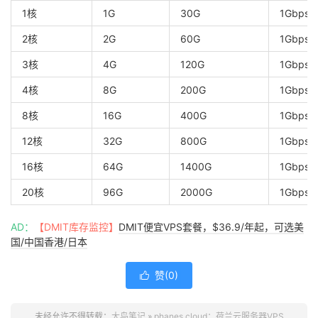
1核
1G
30G
1Gbps/
2核
2G
60G
1Gbps/
3核
4G
120G
1Gbps/
4核
8G
200G
1Gbps/
8核
16G
400G
1Gbps/
12核
32G
800G
1Gbps/
16核
64G
1400G
1Gbps/
20核
96G
2000G
1Gbps/
AD：
【DMIT库存监控】
DMIT便宜VPS套餐，$36.9/年起，可选美
国/中国香港/日本
赞(
0
)

未经允许不得转载：
大鸟笔记
»
phanes cloud：荷兰云服务器VPS