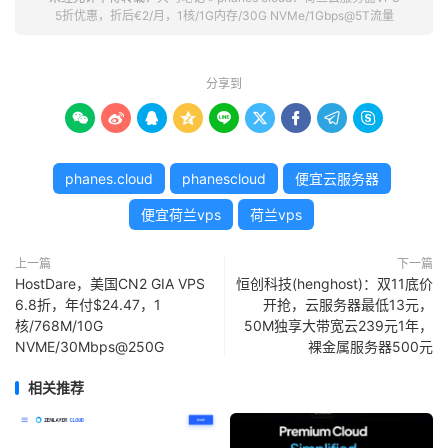
5折优惠，折后€2/月，1核/1G内存/30G NVMe/1Gbps@5T流量
分享到









phanes.cloud
phanescloud
便宜云服务器
便宜荷兰vps
荷兰vps
上一篇
下一篇
HostDare，美国CN2 GIA VPS
恒创科技(henghost)：双11底价
6.8折，年付$24.47，1
开抢，云服务器最低13元，
核/768M/10G
50M独享大带宽云239元1年，
NVME/30Mbps@250G
裸金属服务器500元
相关推荐