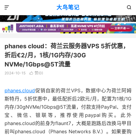
VPS优惠
正文

大鸟笔记


phanes cloud：荷兰云服务器VPS 5折优惠，
折后€2/月，1核/1G内存/30G
NVMe/1Gbps@5T流量
2024-10-15
赞(
0
)

phanes.cloud
促销自家的荷兰VPS，数据中心为荷兰阿姆
斯特丹，5折优惠中，最低配折后2欧元/月，配置为1核/1G
内存/30gNVMe/1Gbps@5T流量，付款支持PayPal、支付
宝、微信、银联等，推荐使用paypal购买。此外
phanes.cloud的前身为flaunt7，大概是跑路后改换马甲目
前叫phanes.cloud（Phanes Networks B.V.）。如果要购