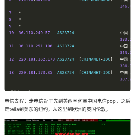
146.49
7
*
8
*
9
*
10
36.110
.
249.57
   AS23724                   
中国
北
333.22
11
36.110
.
251.106
  AS23724                   
中国
北
313.24
12
220.181
.
162.178
 AS23724  
[
CHINANET
-
IDC
]
中国
北
336.71
13
220.181
.
173.35
  AS23724  
[
CHINANET
-
IDC
]
中国
北
307.99
『北京
电信
 CN2 AS4809 
』
traceroute to ipv4
.
pek
-
4809.endpoint
.
nxtrace
.
org
.,
3
电信去程：走电信骨干先到美西圣何塞中国电信pop，之后
1
206.245
.
239.1
   AS48266                   
英国
   
走telia到美东的纽约，从这里到欧洲的英国伦敦。
1.77
 m
2
162.255
.
48.113
  AS10099  
[
CUG
-
BACKBONE
]
英国
英
2.87
 m
3
162.255
.
48.230
  AS10099  
[
CUG
-
BACKBONE
]
德国
黑