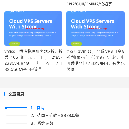
CN2/CUII/CMIN2/软银等
2
162.255
.
48.113
  AS10099  
[
CUG
-
BACKBONE
]
英国
英
2.25
 m
3
162.255
.
48.202
  AS10099  
[
CUG
-
BACKBONE
]
德国
黑
12.55
 
162.255
.
48.230
  AS10099  
[
CUG
-
BACKBONE
]
德国
黑
12.51
4
162.255
.
48.201
  AS10099  
[
CUG
-
BACKBONE
]
德国
黑
163.29
vmiss，香港物理服务器7折，折
#双旦#vmiss，全系VPS可享8
5
210.78
.
28.157
*
[
CNC
-
BACKBONE
]
中国
北
后105加元/月，2*E5-
折/独服7折，低至9元/月起，中
152.88
2680v4/64G内存/1T
国香港/韩国/日本/美国，有优化
SSD/50M@不限流量
线路
6
218.105
.
131.146
 AS9929   
[
CNC
-
BACKBONE
]
中国
广
173.03
7
210.14
.
161.66
*
[
APNIC
-
AP
]
中国
广
173.69
文章目录
8
219.158
.
32.21
   AS4837   
[
CU169
-
BACKBONE
]
中国
广
175.85
9
219.158
.
35.46
   AS4837   
[
CU169
-
BACKBONE
]
中国
北
1、官网
201.07
2、英国 - 伦敦 - 9929套餐
10
*
3、系统参数
11
*