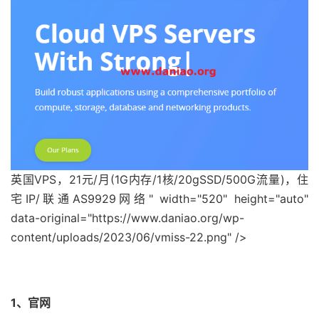
英国VPS，21元/月(1G内存/1核/20gSSD/500G流量)，住
宅IP/联通AS9929网络" width="520" height="auto"
data-original="https://www.daniao.org/wp-
content/uploads/2023/06/vmiss-22.png" />
1、官网