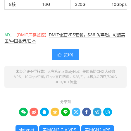
8核
16G
320G
10Gbps/
AD：
【DMIT库存监控】
DMIT便宜VPS套餐，$36.9/年起，可选美
国/中国香港/日本
赞(
0
)

未经允许不得转载：
大鸟笔记
»
SixtyNet：美国高防CN2 大硬盘
VPS，10Gbps带宽/1Tbps直连防御，$28/月，4核/4G内存/500G
HDD/10T流量
分享到









sixtynet
美国CN2 GIA VPS
美国CN2 VPS