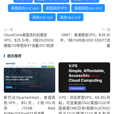
美国高防cn2 vps
美国高防VPS
美国高防vps cn2
高防cn2 vps
高防vps cn2
上一篇
下一篇
CloudCone美国洛杉矶便宜
DMIT：香港便宜VPS，$36.9/
VPS，$25.5/年，3核2G/200G
年，1核/1G内存/20G SSD/1T流
硬盘/1G带宽@4T流量/DC1机房
量
相关推荐
斯巴达(SpartanHost)，美国高
V.PS：优化带宽VPS，€6.95/月
防VPS，$5/月，2核/1G内
起，可选美国CN2/美国CU2/中
存/15GB Raid
国香港CMI/日本(软银/IIJ/CN2)/
NVMe/10Gbs@2T月流量
荷兰CU2/德国CU2/澳大利亚