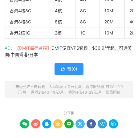
香港4核8G
4核
8G
10M
20G
香港8核8G
8核
8G
20M
40G
香港2核1G
2核
1G
10M
20G
AD：
【DMIT库存监控】
DMIT便宜VPS套餐，$36.9/年起，可选美
国/中国香港/日本
赞(
0
)

未经允许不得转载：
大鸟笔记
»
青云互联：香港服务器1核2G- 9.9
元/月 ，香港2核4G-19元/月 ，香港4核4G-29元/月，续费同价
分享到








