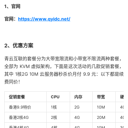
1、官网
官网：
https://www.qyidc.net/
2、优惠方案
青云互联的套餐分为大带宽限流和小带宽不限流两种套餐，
全部为 KVM 虚拟架构，下面是这次活动的几款促销套餐，
其中 1核2G 10M 云服务器秒杀价月付 9.9 元：以下都是续
费同价！
促销套餐
CPU
内存
带宽
硬盘
香港9.9特价
1核
2G
10M
40G
香港2核4G
2核​
4G
20M
40G
香港4核4G
4核
4G
10M
30G