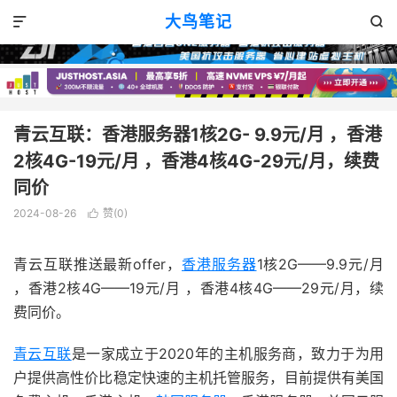
VPS消息
正文

大鸟笔记


青云互联：香港服务器1核2G- 9.9元/月 ，香港
2核4G-19元/月 ，香港4核4G-29元/月，续费
同价
2024-08-26
赞(
0
)

青云互联推送最新offer，
香港服务器
1核2G——9.9元/月
，香港2核4G——19元/月 ，香港4核4G——29元/月，续
费同价。
青云互联
是一家成立于2020年的主机服务商，致力于为用
户提供高性价比稳定快速的主机托管服务，目前提供有美国