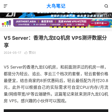
VPS评测
正文

大鸟笔记


V5 Server：香港九龙EQ机房 VPS测评数据分
享
2024-05-17
赞(
0
)

V5 Server的香港九龙EQ机房，和前面测评过的机房一样，
都是分为轻云、追云、享云三个档次的套餐，轻云套餐价格
最便宜，结合商家的8折优惠码后，轻云最低配为月付20.8
元，此外可以根据自己的实际需求可自定CPU/内存/月流
量/网络带宽/IP等云端硬件。这篇笔记来就来测评九龙EQ机
房 VPS，感兴趣的小伙伴可以围观。