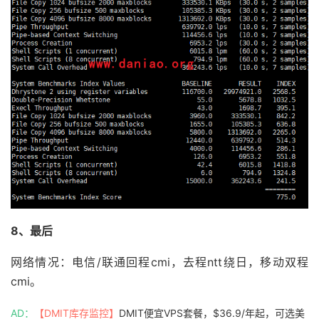
8、最后
网络情况：电信/联通回程cmi，去程ntt绕日，移动双程
cmi。
AD：
【DMIT库存监控】
DMIT便宜VPS套餐，$36.9/年起，可选美