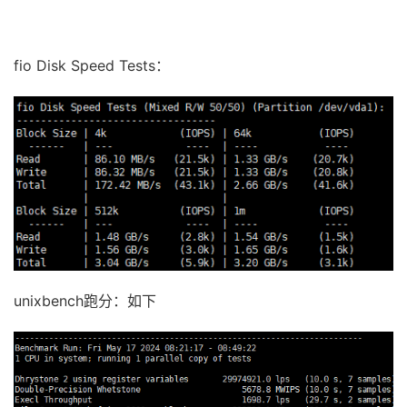
fio Disk Speed Tests：
unixbench跑分：如下