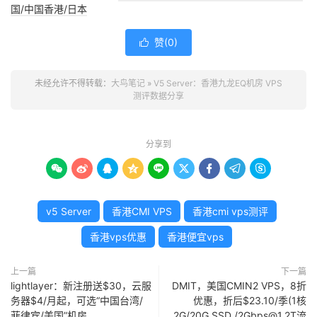
国/中国香港/日本
赞(
0
)

未经允许不得转载：
大鸟笔记
»
V5 Server：香港九龙EQ机房 VPS
测评数据分享
分享到









v5 Server
香港CMI VPS
香港cmi vps测评
香港vps优惠
香港便宜vps
上一篇
下一篇
lightlayer：新注册送$30，云服
DMIT，美国CMIN2 VPS，8折
务器$4/月起，可选“中国台湾/
优惠，折后$23.10/季(1核
菲律宾/美国”机房
2G/20G SSD /2Gbps@1.2T流