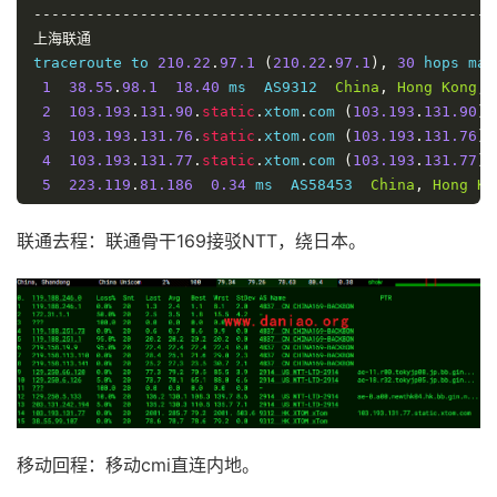
----------------------------------------------------
13
221.183
.
90.218
37.09
 ms  AS9808  
China
,
Guangdo
上海联通
14
*
traceroute to 
210.22
.
97.1
(
210.22
.
97.1
),
30
 hops max
15
*
1
38.55
.
98.1
18.40
 ms  AS9312  
China
,
Hong
Kong
,
 
16
202.105
.
158.53
99.78
 ms  AS4134  
China
,
Guangdo
2
103.193
.
131.90
.
static
.
xtom
.
com 
(
103.193
.
131.90
)
17
*
3
103.193
.
131.76
.
static
.
xtom
.
com 
(
103.193
.
131.76
)
18
58.60
.
188.222
86.77
 ms  AS4134  
China
,
Guangdon
4
103.193
.
131.77
.
static
.
xtom
.
com 
(
103.193
.
131.77
)
5
223.119
.
81.186
0.34
 ms  AS58453  
China
,
Hong
Ko
6
*
7
223.120
.
2.125
1.47
 ms  AS58453  
China
,
Hong
Kon
联通去程：联通骨干169接驳NTT，绕日本。
8
223.120
.
3.202
28.16
 ms  AS58453  
China
,
Shangha
9
*
10
*
11
221.183
.
89.46
30.09
 ms  AS9808  
China
,
Shanghai
12
221.183
.
90.254
32.49
 ms  AS9808  
China
,
Shangha
13
221.183
.
123.110
60.58
 ms  AS9808  
China
,
Shangh
14
*
15
*
16
*
移动回程：移动cmi直连内地。
17
*