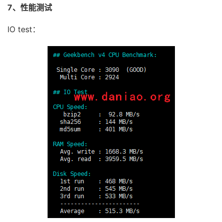
7、性能测试
2
103.193
.
131.90
.
static
.
xtom
.
com 
(
103.193
.
131.90
)
3
103.193
.
131.76
.
static
.
xtom
.
com 
(
103.193
.
131.76
)
IO test：
4
103.193
.
131.77
.
static
.
xtom
.
com 
(
103.193
.
131.77
)
5
223.119
.
81.186
2.96
 ms  AS58453  
China
,
Hong
Ko
6
223.119
.
81.185
0.51
 ms  AS58453  
China
,
Hong
Ko
7
*
8
223.120
.
2.6
12.33
 ms  AS58453  
China
,
Guangdong
9
221.183
.
55.58
6.57
 ms  AS9808  
China
,
Guangdong
10
221.183
.
92.21
6.59
 ms  AS9808  
China
,
Guangdong
11
*
12
221.183
.
71.82
9.00
 ms  AS9808  
China
,
Guangdong
13
221.183
.
110.170
11.33
 ms  AS9808  
China
,
Guangd
14
  ns6
.
gd
.
cnmobile
.
net 
(
120.196
.
165.24
)
10.42
 ms  