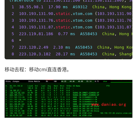
traceroute to 
211.136
.
112.200
(
211.136
.
112.200
),
30
 
17
120.80
.
147.254
94.64
 ms  AS17623  
China
,
Guangd
1
38.55
.
98.1
17.90
 ms  AS9312  
China
,
Hong
Kong
,
 
18
  dns2
-
ftcg
.
gdsz
.
cncnet
.
net 
(
210.21
.
196.6
)
84.73
 
2
103.193
.
131.90
.
static
.
xtom
.
com 
(
103.193
.
131.90
)
3
103.193
.
131.76
.
static
.
xtom
.
com 
(
103.193
.
131.76
)
4
103.193
.
131.87
.
static
.
xtom
.
com 
(
103.193
.
131.87
)
5
223.119
.
81.186
0.77
 ms  AS58453  
China
,
Hong
Ko
6
*
7
223.120
.
2.49
2.10
 ms  AS58453  
China
,
Hong
Kong
8
223.120
.
3.182
28.17
 ms  AS58453  
China
,
Shangha
9
221.183
.
89.170
28.89
 ms  AS9808  
China
,
Shangha
10
*
移动去程：移动cmi直连香港。
11
*
12
221.183
.
144.74
32.18
 ms  AS9808  
China
,
Shangha
13
*
14
211.136
.
112.252
32.43
 ms  AS24400  
China
,
Shang
15
211.136
.
112.200
32.79
 ms  AS24400  
China
,
Shang
----------------------------------------------------
深圳移动
traceroute to 
120.196
.
165.24
(
120.196
.
165.24
),
30
 ho
1
38.55
.
98.1
16.23
 ms  AS9312  
China
,
Hong
Kong
,
 