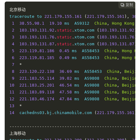
18
210.22
.
97.1
62.04
 ms  AS17621  
China
,
Shanghai
,
复制
复制
复制



北京移动
----------------------------------------------------
traceroute to 
221.179
.
155.161
(
221.179
.
155.161
),
30
 
深圳联通
1
38.55
.
98.1
19.10
 ms  AS9312  
China
,
Hong
Kong
,
 
traceroute to 
210.21
.
196.6
(
210.21
.
196.6
),
30
 hops m
2
103.193
.
131.92
.
static
.
xtom
.
com 
(
103.193
.
131.92
)
1
38.55
.
98.1
13.80
 ms  AS9312  
China
,
Hong
Kong
,
 
3
103.193
.
131.76
.
static
.
xtom
.
com 
(
103.193
.
131.76
)
2
103.193
.
131.92
.
static
.
xtom
.
com 
(
103.193
.
131.92
)
4
103.193
.
131.87
.
static
.
xtom
.
com 
(
103.193
.
131.87
)
3
103.193
.
131.76
.
static
.
xtom
.
com 
(
103.193
.
131.76
)
5
223.119
.
81.186
0.45
 ms  AS58453  
China
,
Hong
Ko
4
103.193
.
131.87
.
static
.
xtom
.
com 
(
103.193
.
131.87
)
6
223.119
.
81.185
0.49
 ms  AS58453  
China
,
Hong
Ko
5
223.119
.
81.186
0.46
 ms  AS58453  
China
,
Hong
Ko
7
*
6
223.119
.
81.185
0.51
 ms  AS58453  
China
,
Hong
Ko
8
223.120
.
22.138
36.69
 ms  AS58453  
China
,
Beijin
7
223.120
.
2.125
2.61
 ms  AS58453  
China
,
Hong
Kon
9
221.183
.
55.114
39.02
 ms  AS9808  
China
,
Beijing
8
223.120
.
3.202
28.13
 ms  AS58453  
China
,
Shangha
10
221.183
.
25.201
46.54
 ms  AS9808  
China
,
Beijing
9
221.183
.
89.182
28.51
 ms  AS9808  
China
,
Shangha
11
221.183
.
89.118
47.58
 ms  AS9808  
China
,
Beijing
10
221.183
.
89.69
30.45
 ms  AS9808  
China
,
Shanghai
12
221.183
.
46.174
47.84
 ms  AS9808  
China
,
Beijing
11
*
13
*
12
*
14
  cachedns03
.
bj
.
chinamobile
.
com 
(
221.179
.
155.161
)
13
221.183
.
94.174
35.50
 ms  AS9808  
China
,
Guangdo
14
*
----------------------------------------------------
15
*
上海移动
16
*