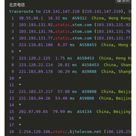
复制
复制
复制
复制
复制





北京电信
traceroute to 
219.141
.
147.210
(
219.141
.
147.210
),
30
 
1
38.55
.
98.1
16.32
 ms  AS9312  
China
,
Hong
Kong
,
 
2
103.193
.
131.92
.
static
.
xtom
.
com 
(
103.193
.
131.92
)
3
103.193
.
131.76
.
static
.
xtom
.
com 
(
103.193
.
131.76
)
4
103.193
.
131.77
.
static
.
xtom
.
com 
(
103.193
.
131.77
)
5
223.119
.
81.186
0.37
 ms  AS58453  
China
,
Hong
Ko
6
*
7
223.120
.
2.125
1.75
 ms  AS58453  
China
,
Hong
Kon
8
223.120
.
22.114
28.01
 ms  AS58453  
China
,
Shangh
9
221.183
.
89.178
30.29
 ms  AS9808  
China
,
Shangha
10
*
11
*
12
221.183
.
37.217
57.88
 ms  AS9808  
China
,
Beijing
13
221.183
.
94.26
53.40
 ms  AS9808  
China
,
Beijing
,
14
*
15
202.97
.
99.65
79.99
 ms  AS4134  
China
,
Beijing
,
16
*
17
*
18
2.254
.
120.106
.
static
.
bjtelecom
.
net 
(
106.120
.
254.