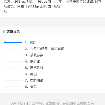
优惠，268 元/月起，1Gbps国
元/年，可选美国普通线路/日本
际带宽，网络可选精品/优化/国
软银
际
文章目录
1、官网
2、九龙EQ轻云 - BGP套餐
3、系统参数
4、IP测试
5、网络测试
6、路由
7、性能测试
8、最后
大鸟博客:专注于国外VPS，独立服务器，主机测评和优惠信息分享!