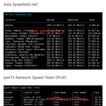
Asia Speedtest.net：
iperf3 Network Speed Tests (IPv4):