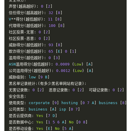
声誉(越高越好):
0
[
2
]
信任得分(越高越好):
32
[
8
]
V
**得分(越低越好):
11
[
8
]
代理得分(越低越好):
100
[
8
]
社区投票-无害:
0
[
2
]
社区投票-恶意:
0
[
2
]
威胁得分(越低越好):
93
[
8
]
欺诈得分(越低越好):
65
[
E
]
0
[
1
]
滥用得分(越低越好):
0
[
3
]
ASN
滥用得分(越低越好):
0.0009
(
Low
)
[
A
]
公司滥用得分(越低越好):
0.0012
(
Low
)
[
A
]
威胁级别:
 low 
[
9
 B
]
黑名单记录统计:(有多少黑名单网站有记录):
无害记录数:
0
[
2
]
恶意记录数:
0
[
2
]
可疑记录数:
0
[
2
]
安全信息:
使用类型:
 corporate 
[
9
]
 hosting 
[
0
7
 A
]
 business 
[
8
]
公司类型:
 business 
[
A
]
 isp 
[
0
7
]
是否云提供商:
Yes
[
7
 D
]
是否数据中心:
Yes
[
1
5
6
 A
]
No
[
0
8
]
是否移动设备:
Yes
[
E
]
No
[
5
 A
]