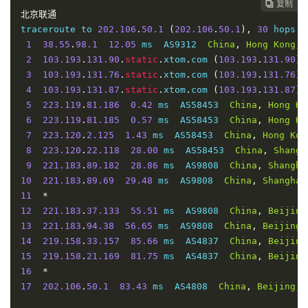
复制
复制
复制
复制




北京联通
17
*
traceroute to 
202.106
.
50.1
(
202.106
.
50.1
),
30
 hops m
18
*
1
38.55
.
98.1
12.05
 ms  AS9312  
China
,
Hong
Kong
,
 
19
*
2
103.193
.
131.90
.
static
.
xtom
.
com 
(
103.193
.
131.90
)
20
  ns
-
pd
.
online
.
sh
.
cn 
(
202.96
.
209.133
)
148.63
 ms  
3
103.193
.
131.76
.
static
.
xtom
.
com 
(
103.193
.
131.76
)
4
103.193
.
131.87
.
static
.
xtom
.
com 
(
103.193
.
131.87
)
----------------------------------------------------
5
223.119
.
81.186
0.42
 ms  AS58453  
China
,
Hong
Ko
深圳电信
6
223.119
.
81.185
0.57
 ms  AS58453  
China
,
Hong
Ko
traceroute to 
58.60
.
188.222
(
58.60
.
188.222
),
30
 hops
7
223.120
.
2.125
1.43
 ms  AS58453  
China
,
Hong
Kon
1
38.55
.
98.1
15.79
 ms  AS9312  
China
,
Hong
Kong
,
 
8
223.120
.
22.118
28.00
 ms  AS58453  
China
,
Shangh
2
103.193
.
131.90
.
static
.
xtom
.
com 
(
103.193
.
131.90
)
9
221.183
.
89.182
28.86
 ms  AS9808  
China
,
Shangha
3
103.193
.
131.76
.
static
.
xtom
.
com 
(
103.193
.
131.76
)
10
221.183
.
89.69
29.48
 ms  AS9808  
China
,
Shanghai
4
103.193
.
131.77
.
static
.
xtom
.
com 
(
103.193
.
131.77
)
11
*
5
223.119
.
81.186
0.34
 ms  AS58453  
China
,
Hong
Ko
12
221.183
.
37.133
55.51
 ms  AS9808  
China
,
Beijing
6
223.119
.
81.185
29.80
 ms  AS58453  
China
,
Hong
K
13
221.183
.
94.38
56.65
 ms  AS9808  
China
,
Beijing
,
7
223.120
.
2.125
1.63
 ms  AS58453  
China
,
Hong
Kon
14
219.158
.
33.157
85.66
 ms  AS4837  
China
,
Beijing
8
223.120
.
3.198
37.71
 ms  AS58453  
China
,
Shangha
15
219.158
.
21.169
81.75
 ms  AS4837  
China
,
Beijing
9
221.183
.
89.178
30.09
 ms  AS9808  
China
,
Shangha
16
*
10
221.183
.
89.33
29.11
 ms  AS9808  
China
,
Shanghai
17
202.106
.
50.1
83.43
 ms  AS4808  
China
,
Beijing
,
11
221.183
.
89.14
30.78
 ms  AS9808  
China
,
Shanghai
12
*