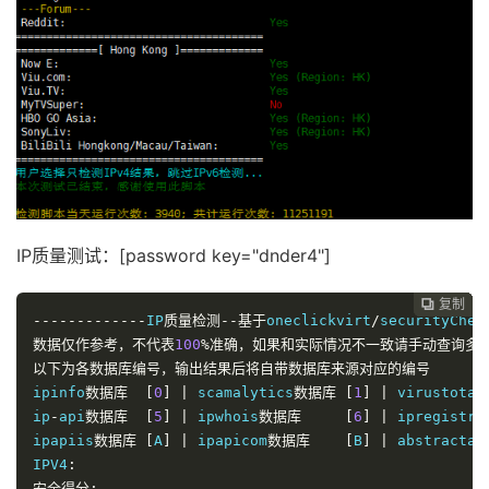
IP质量测试：[password key="dnder4"]
复制
复制
复制
复制
复制
复制






-------------
IP
质量检测--基于
oneclickvirt
/
securityChec
数据仅作参考，不代表
100
%准确，如果和实际情况不一致请手动查询多
以下为各数据库编号，输出结果后将自带数据库来源对应的编号
ipinfo
数据库
[
0
]
|
 scamalytics
数据库
[
1
]
|
 virustotal
ip
-
api
数据库
[
5
]
|
 ipwhois
数据库
[
6
]
|
 ipregistry
ipapiis
数据库
[
A
]
|
 ipapicom
数据库
[
B
]
|
 abstractap
IPV4
:
安全得分: