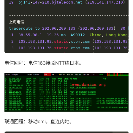
19
  bj141
-
147
-
210.bjtelecom
.
net 
(
219.141
.
147.210
)
9
----------------------------------------------------
上海电信
traceroute to 
202.96
.
209.133
(
202.96
.
209.133
),
30
 ho
1
38.55
.
98.1
19.26
 ms  AS9312  
China
,
Hong
Kong
,
 
2
103.193
.
131.92
.
static
.
xtom
.
com 
(
103.193
.
131.92
)
3
103.193
.
131.76
.
static
.
xtom
.
com 
(
103.193
.
131.76
)
4
103.193
.
131.77
.
static
.
xtom
.
com 
(
103.193
.
131.77
)
5
223.119
.
81.186
0.62
 ms  AS58453  
China
,
Hong
Ko
电信回程：电信163接驳NTT绕日本。
6
*
7
223.120
.
2.125
1.45
 ms  AS58453  
China
,
Hong
Kon
8
223.120
.
3.202
28.07
 ms  AS58453  
China
,
Shangha
9
221.183
.
89.178
29.82
 ms  AS9808  
China
,
Shangha
10
221.183
.
89.33
28.93
 ms  AS9808  
China
,
Shanghai
11
221.183
.
89.14
30.32
 ms  AS9808  
China
,
Shanghai
12
*
13
*
14
*
联通回程：移动cmi，直连内地。
15
61.152
.
26.77
152.39
 ms  AS4812  
China
,
Shanghai
16
61.152
.
1.166
58.86
 ms  AS4812  
China
,
Shanghai
,