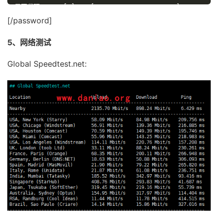
是否代理:
Yes
[
E
]
No
[
0
1
4
5
6
7
8
9
 A B D
]
是否
V
**
:
No
[
0
1
6
7
 A C D
]
Yes
[
E
]
[/password]
是否
Tor
:
No
[
0
1
3
6
7
8
 A B D E
]
是否
Tor
出口:
No
[
1
7
 D
]
5、网络测试
是否网络爬虫:
No
[
9
 A B E
]
是否匿名:
No
[
1
6
7
8
 D
]
Global Speedtest.net:
是否攻击者:
No
[
7
8
 D
]
是否滥用者:
No
[
7
8
 A D E
]
是否威胁:
No
[
7
8
 D
]
是否中继:
No
[
0
7
8
 D
]
是否
Bogon
:
No
[
7
8
 A D
]
是否机器人:
No
[
E
]
DNS
-黑名单:
338
(
Total_Check
)
0
(
Clean
)
9
(
Blacklisted
)
Google
搜索可行性：
端口
25
检测:
本地:
No
163
邮箱：
No