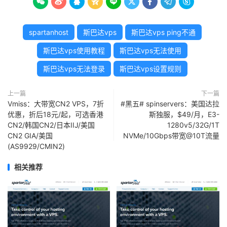









spartanhost
斯巴达vps
斯巴达vps ping不通
斯巴达vps使用教程
斯巴达vps无法使用
斯巴达vps无法登录
斯巴达vps设置规则
上一篇
下一篇
Vmiss：大带宽CN2 VPS，7折
#黑五# spinservers：美国达拉
优惠，折后18元/起，可选香港
斯独服，$49/月，E3-
CN2/韩国CN2/日本IIJ/美国
1280v5/32G/1T
CN2 GIA/美国
NVMe/10Gbps带宽@10T流量
(AS9929/CMIN2)
相关推荐