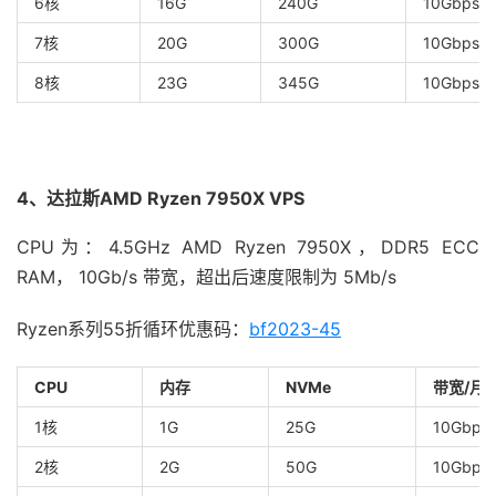
6核
16G
240G
10Gbps/1
7核
20G
300G
10Gbps/2
8核
23G
345G
10Gbps/
4、达拉斯AMD Ryzen 7950X VPS
CPU为：4.5GHz AMD Ryzen 7950X，DDR5 ECC
RAM， 10Gb/s 带宽，超出后速度限制为 5Mb/s
Ryzen系列55折循环优惠码：
bf2023-45
CPU
内存
NVMe
带宽/月
1核
1G
25G
10Gbps/
2核
2G
50G
10Gbps