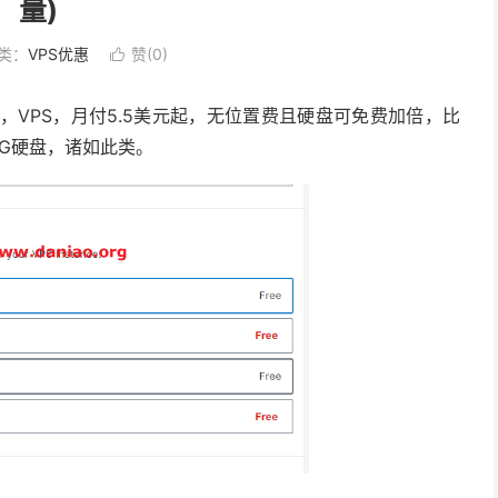
量)
类：
VPS优惠
赞(
0
)

推出，VPS，月付5.5美元起，无位置费且硬盘可免费加倍，比
0G硬盘，诸如此类。