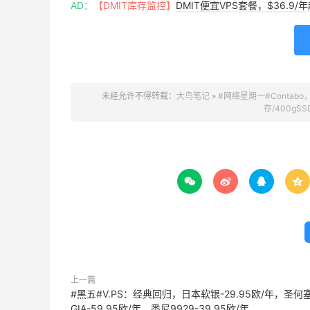
AD：
【DMIT库存监控】
DMIT便宜VPS套餐，$36.9
未经允许不得转载：
大鸟笔记
»
#网络星期一#Contabo
存/400gSS




上一篇
#黑五#V.PS：经典回归，日本软银-29.95欧/年，圣何
GIA-59.95欧/年，悉尼9929-39.95欧/年