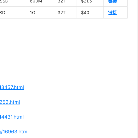
 SSD
600M
32T
$21.5
链接
SSD
1G
32T
$40
链接
13457.html
1252.html
14431.html
g/16963.html