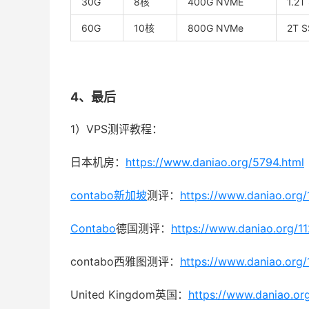
30G
8核
400G NVME
1.2T
60G
10核
800G NVMe
2T 
4、最后
1）VPS测评教程：
日本机房：
https://www.daniao.org/5794.html
contabo新加坡
测评：
https://www.daniao.org/
Contabo
德国测评：
https://www.daniao.org/1
contabo西雅图测评：
https://www.daniao.org/
United Kingdom英国：
https://www.daniao.or