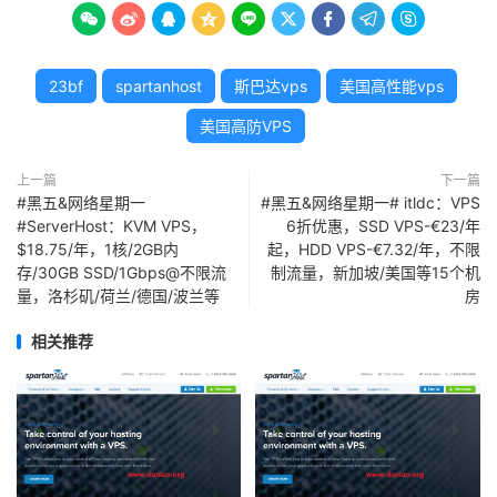









23bf
spartanhost
斯巴达vps
美国高性能vps
美国高防VPS
上一篇
下一篇
#黑五&网络星期一
#黑五&网络星期一# itldc：VPS
#ServerHost：KVM VPS，
6折优惠，SSD VPS-€23/年
$18.75/年，1核/2GB内
起，HDD VPS-€7.32/年，不限
存/30GB SSD/1Gbps@不限流
制流量，新加坡/美国等15个机
量，洛杉矶/荷兰/德国/波兰等
房
相关推荐