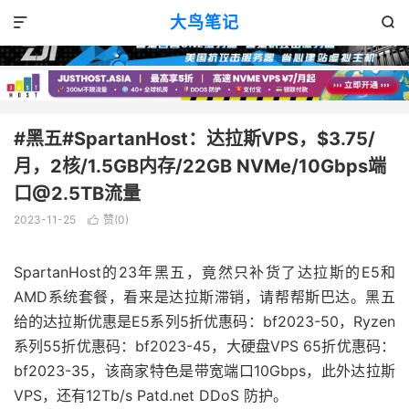
优惠消息
正文

大鸟笔记


#黑五#SpartanHost：达拉斯VPS，$3.75/
月，2核/1.5GB内存/22GB NVMe/10Gbps端
口@2.5TB流量
2023-11-25
赞(
0
)

SpartanHost的23年黑五，竟然只补货了达拉斯的E5和
AMD系统套餐，看来是达拉斯滞销，请帮帮斯巴达。黑五
给的达拉斯优惠是E5系列5折优惠码：bf2023-50，Ryzen
系列55折优惠码：bf2023-45，大硬盘VPS 65折优惠码：
bf2023-35，该商家特色是带宽端口10Gbps，此外达拉斯
VPS，还有12Tb/s Patd.net DDoS 防护。