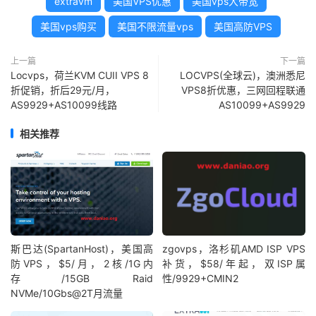
extravm
美国VPS优惠
美国vps大带宽
美国vps购买
美国不限流量vps
美国高防VPS
上一篇
下一篇
Locvps，荷兰KVM CUII VPS 8
LOCVPS(全球云)，澳洲悉尼
折促销，折后29元/月，
VPS8折优惠，三网回程联通
AS9929+AS10099线路
AS10099+AS9929
相关推荐
斯巴达(SpartanHost)，美国高
zgovps，洛杉矶AMD ISP VPS
防VPS，$5/月，2核/1G内
补货，$58/年起，双ISP属
存/15GB Raid
性/9929+CMIN2
NVMe/10Gbs@2T月流量