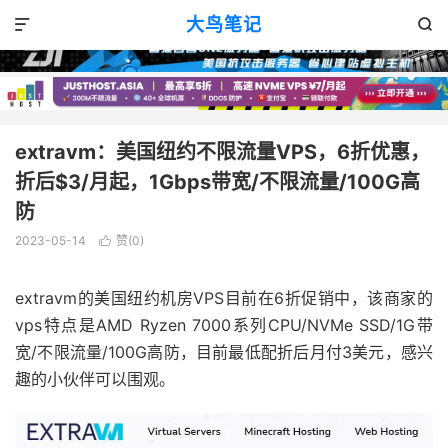
VPS优惠
正文

大鸟笔记


extravm：美国纽约不限流量VPS，6折优惠，
折后$3/月起，1Gbps带宽/不限流量/100G高
防
2023-05-14
赞(
0
)

extravm的美国纽约机房VPS目前在6折促销中，该商家的
vps特点是AMD Ryzen 7000系列CPU/NVMe SSD/1G带
宽/不限流量/100G高防，目前最低配折后月付3美元，感兴
趣的小伙伴可以围观。