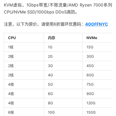
KVM虚拟，1Gbps带宽/不限流量/AMD Ryzen 7000系列
CPU/NVMe SSD/100Gbps DDoS高防。
注意，以下为原价，请使用6折循环优惠码：
40OFFNYC
CPU
内存
NVMe
1核
1G
15G
2核
2G
30G
2核
3G
45G
2核
4G
60G
4核
5G
75G
4核
6G
90G
4核
8G
120G
6核
10G
150G