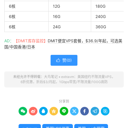
6核
12G
180G
6核
16G
240G
6核
24G
360G
AD：
【DMIT库存监控】
DMIT便宜VPS套餐，$36.9/年起，可选美
国/中国香港/日本
赞(
0
)

未经允许不得转载：
大鸟笔记
»
extravm：美国纽约不限流量VPS，
6折优惠，折后$3/月起，1Gbps带宽/不限流量/100G高防
分享到








