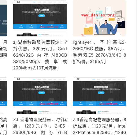
， 月
zji湖南移动服务器预定：7
lightlayer，圣何塞E5-
全场
折优惠，320元/月，Gold
2660/16G 独服，$57/月，
湖南
6248/32G内存/480GB
香港双E5-2678V3/64G 8
SSD/50Mbps独享或
折特价，$165/月
200Mbps@10T月流量
路高
ZJI香港物理服务器，7折优
ZJI香港高配物理服务器，8
单1
惠，1260元/季，2×E5-
折优惠，1120元/月，Intel
/月
2630L/64G内存/1TB
2×Platinum 8259CL /128G