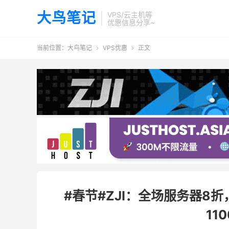
大鸟笔记
VPS/云主机等
优惠信息分享~
当前位置：
大鸟笔记
VPS优惠
正文


#春节#ZJI：全场服务器8
11