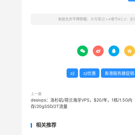
未经允许不得转载：
大鸟笔记
»
#春节#ZJI：




zji
zji优惠
香港服务器促销
上一篇
desivps：洛杉矶/荷兰海牙VPS，$20/年，1核/1.5G内
存/20gSSD/2T流量
相关推荐