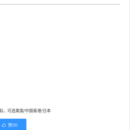
/年起，可选美国/中国香港/日本
赞(
0
)
