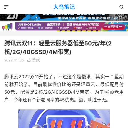
VPS优惠
正文

大鸟笔记


腾讯云双11：轻量云服务器低至50元/年(2
核/2G/40GSSD/4M带宽)
2022-11-05
赞(
0
)

腾讯云2022双11开始了，不过这个是慢讯，其实一个星期
前就开始了。目前最优性价比的还是轻量云，最低配月付
50元，配置是2核/2G/40GSSD/4M带宽。为了照顾老用
户，今年还有个新老同享的45优惠。额，聊胜于无。