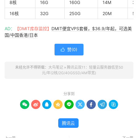
8核
16G
160G
14M
3.
16核
32G
250G
20M
50
AD：
【DMIT库存监控】
DMIT便宜VPS套餐，$36.9/年起，可选美
国/中国香港/日本
赞(
0
)

未经允许不得转载：
大鸟笔记
»
腾讯云双11：轻量云服务器低至50
元/年(2核/2G/40GSSD/4M带宽)
分享到









腾讯云