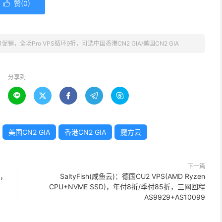
赞(
0
)

，51促销，全场Pro VPS循环9折，可选中国香港CN2 GIA/美国CN2 GIA
分享到





美国CN2 GIA
香港CN2 GIA
魔方云
下一篇
器，
SaltyFish(咸鱼云)：德国CU2 VPS(AMD Ryzen
CPU+NVME SSD)，年付8折/季付85折，三网回程
AS9929+AS10099