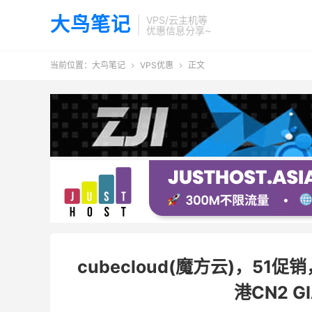
大鸟笔记
VPS/云主机等
优惠信息分享~
当前位置：
大鸟笔记
VPS优惠
正文


cubecloud(魔方云)，51
港CN2 G