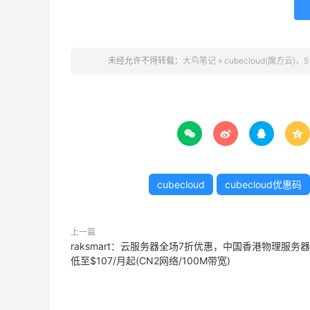
未经允许不得转载：
大鸟笔记
»
cubecloud(魔方云)




cubecloud
cubecloud优惠码
上一篇
raksmart：云服务器全场7折优惠，中国香港物理服务
低至$107/月起(CN2网络/100M带宽)