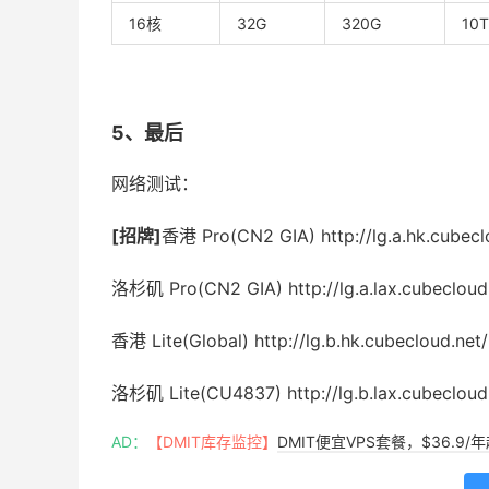
16核
32G
320G
10T
5、最后
网络测试：
[招牌]
香港 Pro(CN2 GIA) http://lg.a.hk.cubecl
洛杉矶 Pro(CN2 GIA) http://lg.a.lax.cubecloud
香港 Lite(Global) http://lg.b.hk.cubecloud.net/
洛杉矶 Lite(CU4837) http://lg.b.lax.cubecloud
AD：
【DMIT库存监控】
DMIT便宜VPS套餐，$36.9