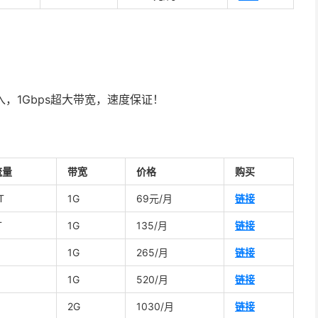
入，1Gbps超大带宽，速度保证！
流量
带宽
价格
购买
T
1G
69元/月
链接
T
1G
135/月
链接
1G
265/月
链接
1G
520/月
链接
2G
1030/月
链接