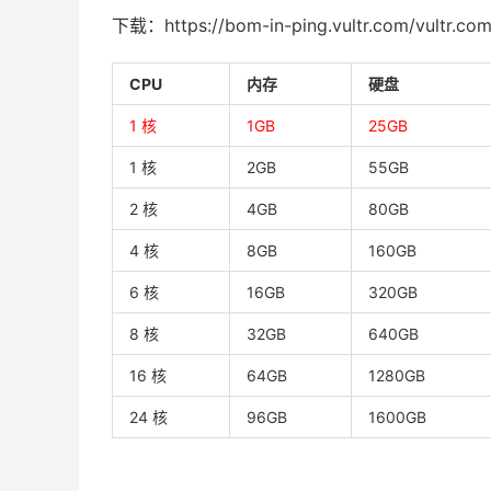
下载：https://bom-in-ping.vultr.com/vultr.co
CPU
内存
硬盘
1 核
1GB
25GB
1 核
2GB
55GB
2 核
4GB
80GB
4 核
8GB
160GB
6 核
16GB
320GB
8 核
32GB
640GB
16 核
64GB
1280GB
24 核
96GB
1600GB