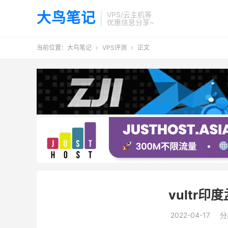
大鸟笔记
VPS/云主机等
优惠信息分享~
当前位置：
大鸟笔记
VPS评测
正文


vultr印
2022-04-17
分