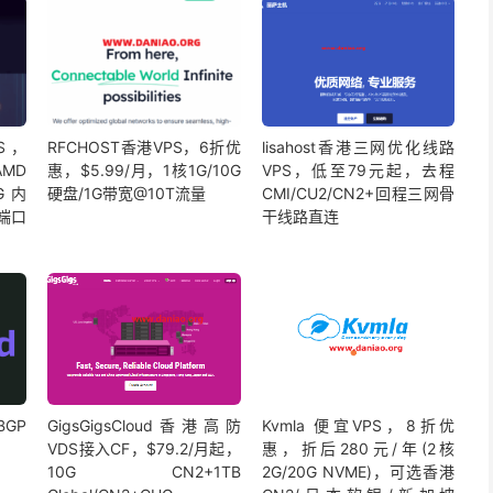
PS，
RFCHOST香港VPS，6折优
lisahost香港三网优化线路
AMD
惠，$5.99/月，1核1G/10G
VPS，低至79元起，去程
1G内
硬盘/1G带宽@10T流量
CMI/CU2/CN2+回程三网骨
s端口
干线路直连
BGP
GigsGigsCloud香港高防
Kvmla 便宜VPS，8折优
VDS接入CF，$79.2/月起，
惠，折后280元/年(2核
10G CN2+1TB
2G/20G NVME)，可选香港