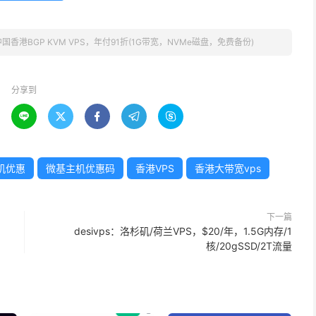
)：中国香港BGP KVM VPS，年付91折(1G带宽，NVMe磁盘，免费备份)
分享到





机优惠
微基主机优惠码
香港VPS
香港大带宽vps
下一篇
desivps：洛杉矶/荷兰VPS，$20/年，1.5G内存/1
核/20gSSD/2T流量