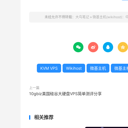
未经允许不得转载：
大鸟笔记
»
微基主机(wikihost




KVM VPS
Wikihost
微基主机
微基主
上一篇
10gbiz美国硅谷大硬盘VPS简单测评分享
相关推荐