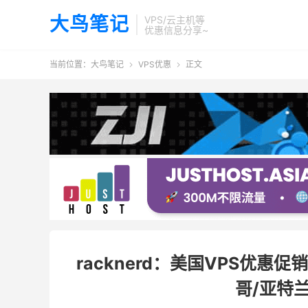
大鸟笔记
VPS/云主机等
优惠信息分享~
当前位置：
大鸟笔记
VPS优惠
正文


racknerd：美国VPS优惠促
哥/亚特