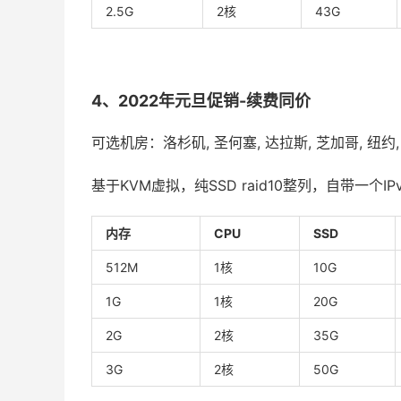
2.5G
2核
43G
4、2022年元旦促销-续费同价
可选机房：洛杉矶, 圣何塞, 达拉斯, 芝加哥, 纽约
基于KVM虚拟，纯SSD raid10整列，自带一个IP
内存
CPU
SSD
512M
1核
10G
1G
1核
20G
2G
2核
35G
3G
2核
50G