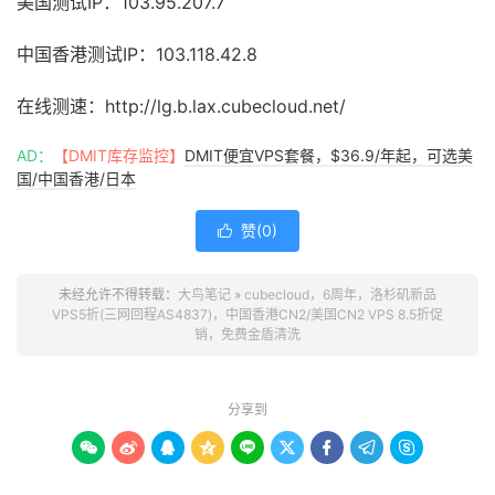
美国测试IP：103.95.207.7
中国香港测试IP：103.118.42.8
在线测速：http://lg.b.lax.cubecloud.net/
AD：
【DMIT库存监控】
DMIT便宜VPS套餐，$36.9/年起，可选美
国/中国香港/日本
赞(
0
)

未经允许不得转载：
大鸟笔记
»
cubecloud，6周年，洛杉矶新品
VPS5折(三网回程AS4837)，中国香港CN2/美国CN2 VPS 8.5折促
销，免费金盾清洗
分享到








