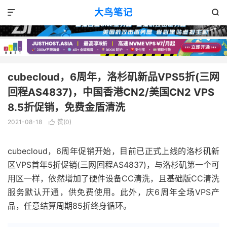
VPS优惠
正文

大鸟笔记


cubecloud，6周年，洛杉矶新品VPS5折(三网
回程AS4837)，中国香港CN2/美国CN2 VPS
8.5折促销，免费金盾清洗
2021-08-18
赞(
0
)

cubecloud，6周年促销开始，目前已正式上线的洛杉矶新
区VPS首年5折促销(三网回程AS4837)，与洛杉矶第一个可
用区一样，依然增加了硬件设备CC清洗，且基础版CC清洗
服务默认开通，供免费使用。此外，庆6周年全场VPS产
品，任意结算周期85折终身循环。