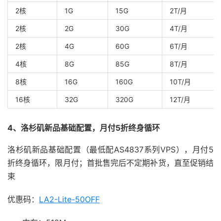
2核
1G
15G
2T/月
2核
2G
30G
4T/月
2核
4G
60G
6T/月
4核
8G
85G
8T/月
8核
16G
160G
10T/月
16核
32G
320G
12T/月
4、洛杉矶新品基础配置，月付5折终身循环
洛杉矶新品基础配置（最低配AS4837系列VPS），月付5
折终身循环，限月付；首批售完后不定期补货，直至促销结
束
优惠码：
LA2-Lite-50OFF