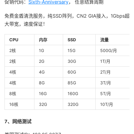
促销代码：
Sixth-Anniversary
， 任意结算周期
免费金盾清洗服务，纯SSD阵列，CN2 GIA接入，1Gbps超
大带宽，速度保证！
CPU
内存
SSD
流量
2核
1G
15G
500G/月
2核
2G
30G
1T/月
4核
4G
60G
2T/月
4核
8G
85G
3T/月
8核
16G
160G
5T/月
16核
32G
320G
10T/月
7、网络测试