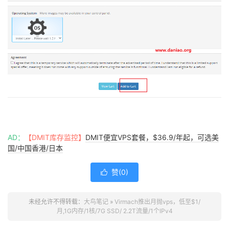
AD：
【DMIT库存监控】
DMIT便宜VPS套餐，$36.9/年起，可选美
国/中国香港/日本
赞(
0
)

未经允许不得转载：
大鸟笔记
»
Virmach推出月抛vps，低至$1/
月,1G内存/1核/7G SSD/ 2.2T流量/1个IPv4