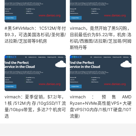
#黑5#VirMach：1C512M/年付
virmach，竟然开始了黑5闪购，
$9.3，可选美国洛杉矶/圣何塞/
目前最低价为$5.22/年，机房:洛
达拉斯/芝加哥等9机房
杉矶/西雅图/达拉斯/芝加哥/阿姆
斯特丹等
virmach：夏季促销，$7.2/年，
virmach：预售AMD
1核/512M内存/10gSSD/1T流
Ryzen+NVMe高性能VPS+大硬
量/1Gbps带宽，多达7个机房可
盘VPS(1G内存/1核/1T硬盘/10T
选
流量)