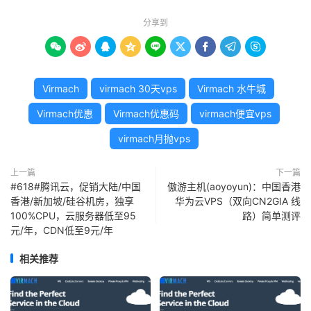
分享到









Virmach
virmach 30天vps
Virmach 水牛城
Virmach优惠
Virmach优惠码
virmach便宜vps
virmach月抛vps
上一篇
下一篇
#618#腾讯云，促销大陆/中国
傲游主机(aoyoyun)：中国香港
香港/新加坡/硅谷机房，独享
华为云VPS（双向CN2GIA 线
100%CPU，云服务器低至95
路）简单测评
元/年，CDN低至9元/年
相关推荐