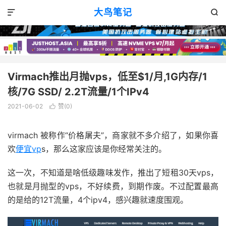
VPS优惠
正文

大鸟笔记


Virmach推出月抛vps，低至$1/月,1G内存/1
核/7G SSD/ 2.2T流量/1个IPv4
2021-06-02
赞(
0
)

virmach 被称作“价格屠夫”，商家就不多介绍了，如果你喜
欢
便宜vp
s，那么这家应该是你经常关注的。
这一次，不知道是啥低级趣味发作，推出了短租30天vps，
也就是月抛型的vps，不好续费，到期作废。不过配置最高
的是给的12T流量，4个ipv4，感兴趣就速度围观。