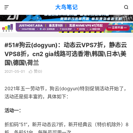
VPS优惠
正文

大鸟笔记


#51#狗云(dogyun)：动态云VPS7折，静态云
VPS8折，cn2 gia线路可选香港\韩国\日本\美
国\德国\荷兰
2021-05-01
赞(
0
)

2021年五一劳动节，狗云(dogyun)特别促销活动开始了，
活动还是挺丰富的，具体如下：
活动一：
折扣码“51”，新开动态云7折，新开经典云（特价机除外）8
折，各前51台，每账号可用一次。