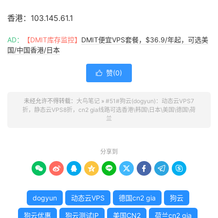
香港：103.145.61.1
AD：
【DMIT库存监控】
DMIT便宜VPS套餐，$36.9/年起，可选美
国/中国香港/日本
赞(
0
)

未经允许不得转载：
大鸟笔记
»
#51#狗云(dogyun)：动态云VPS7
折，静态云VPS8折，cn2 gia线路可选香港\韩国\日本\美国\德国\荷
兰
分享到









dogyun
动态云VPS
德国cn2 gia
狗云
狗云优惠
狗云测试IP
美国CN2
荷兰cn2 gia