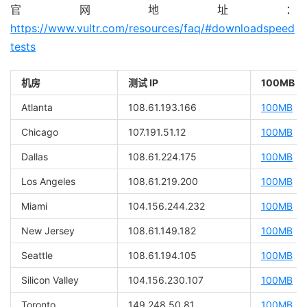
官网地址：
https://www.vultr.com/resources/faq/#downloadspeed
tests
机房
测试 IP
100MB
Atlanta
108.61.193.166
100MB
Chicago
107.191.51.12
100MB
Dallas
108.61.224.175
100MB
Los Angeles
108.61.219.200
100MB
Miami
104.156.244.232
100MB
New Jersey
108.61.149.182
100MB
Seattle
108.61.194.105
100MB
Silicon Valley
104.156.230.107
100MB
Toronto
149.248.50.81
100MB