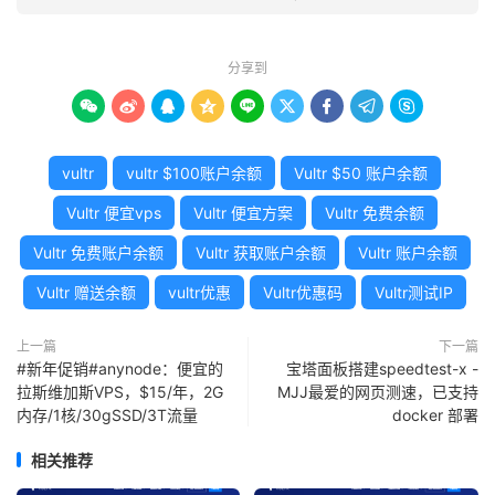
分享到









vultr
vultr $100账户余额
Vultr $50 账户余额
Vultr 便宜vps
Vultr 便宜方案
Vultr 免费余额
Vultr 免费账户余额
Vultr 获取账户余额
Vultr 账户余额
Vultr 赠送余额
vultr优惠
Vultr优惠码
Vultr测试IP
上一篇
下一篇
#新年促销#anynode：便宜的
宝塔面板搭建speedtest-x -
拉斯维加斯VPS，$15/年，2G
MJJ最爱的网页测速，已支持
内存/1核/30gSSD/3T流量
docker 部署
相关推荐