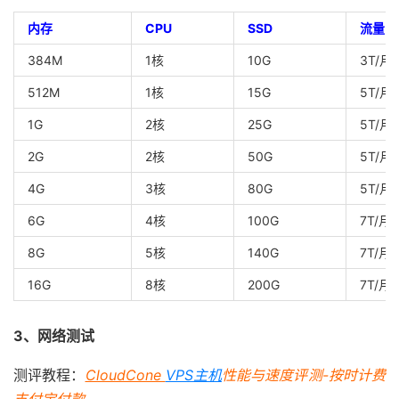
内存
CPU
SSD
流量
384M
1核
10G
3T/月
512M
1核
15G
5T/月
1G
2核
25G
5T/月
2G
2核
50G
5T/月
4G
3核
80G
5T/月
6G
4核
100G
7T/月
8G
5核
140G
7T/月
16G
8核
200G
7T/月
3、网络测试
测评教程：
CloudCone
VPS主机
性能与速度评测-按时计费