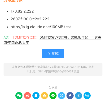
支付宝付款
173.82.2.222
2607:f130:0:c2::2:222
http://la.lg.cloudc.one/100MB.test
AD：
【DMIT库存监控】
DMIT便宜VPS套餐，$36.9/年起，可选美
国/中国香港/日本
赞(
0
)

未经允许不得转载：
大鸟笔记
»
#黑5# cloudcone：$11/年，洛杉
矶机房，384M内存/1核/10gSSD/3T流量
分享到








