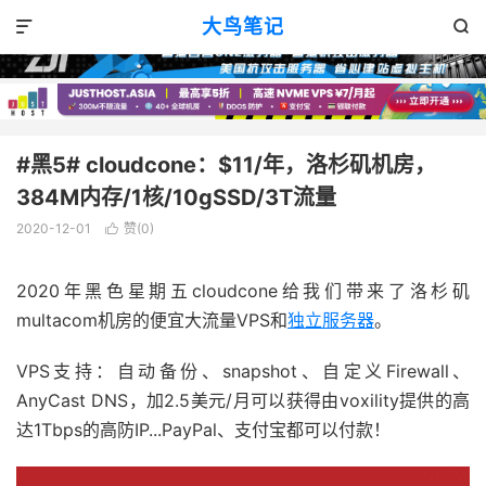
VPS优惠
正文

大鸟笔记


#黑5# cloudcone：$11/年，洛杉矶机房，
384M内存/1核/10gSSD/3T流量
2020-12-01
赞(
0
)

2020年黑色星期五cloudcone给我们带来了洛杉矶
multacom机房的便宜大流量VPS和
独立服务器
。
VPS支持：自动备份、snapshot、自定义Firewall、
AnyCast DNS，加2.5美元/月可以获得由voxility提供的高
达1Tbps的高防IP...PayPal、支付宝都可以付款！