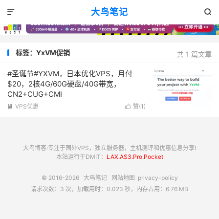
大鸟笔记


标签：YxVM促销
共 1 篇文章
#圣诞节#YXVM，日本优化VPS，月付
$20，2核4G/60G硬盘/40G带宽，
CN2+CUG+CMI
VPS优惠
赞(
1
)


大鸟博客:专注于国外VPS，独立服务器，主机测评和优惠信息分享!
本站运行于DMIT：
LAX.AS3.Pro.Pocket
© 2016-2026
大鸟笔记
网站地图
privacy-policy
请求次数：3 次，加载用时：0.023 秒，内存占用：6.76 MB