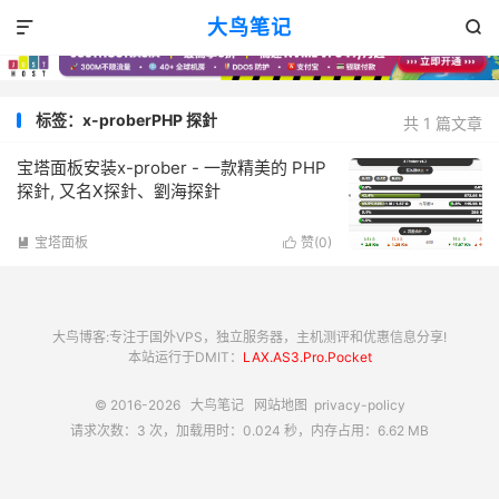
大鸟笔记


标签：x-proberPHP 探針
共 1 篇文章
宝塔面板安装x-prober - 一款精美的 PHP
探針, 又名X探針、劉海探針
宝塔面板
赞(
0
)


大鸟博客:专注于国外VPS，独立服务器，主机测评和优惠信息分享!
本站运行于DMIT：
LAX.AS3.Pro.Pocket
© 2016-2026
大鸟笔记
网站地图
privacy-policy
请求次数：3 次，加载用时：0.024 秒，内存占用：6.62 MB