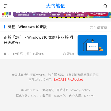
大鸟笔记


标签：Windows 10正版
共 1 篇文章
正版「2折」- Windows10 家庭/专业版(附
升级教程)
ISP IP/住宅IP/原生IP类VPS
赞(
0
)


大鸟博客:专注于国外VPS，独立服务器，主机测评和优惠信息分享!
本站运行于DMIT：
LAX.AS3.Pro.Pocket
© 2016-2026
大鸟笔记
网站地图
privacy-policy
请求次数：4 次，加载用时：0.025 秒，内存占用：5.77 MB