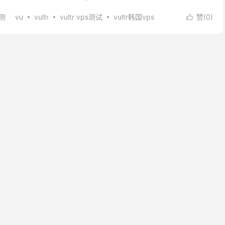
错的。废话不多说了，我们来看看vu韩国vp...
测
vu
vultr
vultr vps测试
vultr韩国vps
赞(
0
)

ltr韩国好不好
vultr韩国高频vps测评
vu韩国vps