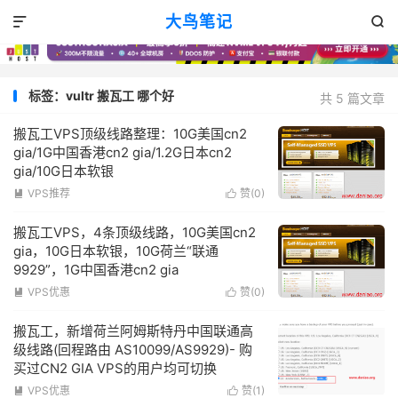
大鸟笔记


标签：vultr 搬瓦工 哪个好
共 5 篇文章
搬瓦工VPS顶级线路整理：10G美国cn2
gia/1G中国香港cn2 gia/1.2G日本cn2
gia/10G日本软银
VPS推荐
赞(
0
)


搬瓦工VPS，4条顶级线路，10G美国cn2
gia，10G日本软银，10G荷兰“联通
9929”，1G中国香港cn2 gia
VPS优惠
赞(
0
)


搬瓦工，新增荷兰阿姆斯特丹中国联通高
级线路(回程路由 AS10099/AS9929)- 购
买过CN2 GIA VPS的用户均可切换
VPS优惠
赞(
1
)

