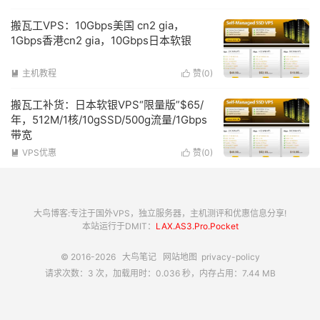
搬瓦工VPS：10Gbps美国 cn2 gia，
1Gbps香港cn2 gia，10Gbps日本软银
主机教程
赞(
0
)


搬瓦工补货：日本软银VPS“限量版”$65/
年，512M/1核/10gSSD/500g流量/1Gbps
带宽
VPS优惠
赞(
0
)


大鸟博客:专注于国外VPS，独立服务器，主机测评和优惠信息分享!
本站运行于DMIT：
LAX.AS3.Pro.Pocket
© 2016-2026
大鸟笔记
网站地图
privacy-policy
请求次数：3 次，加载用时：0.036 秒，内存占用：7.44 MB