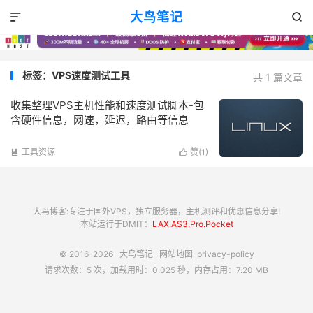
大鸟笔记


标签：VPS速度测试工具
共 1 篇文章
收集整理VPS主机性能和速度测试脚本-包
含硬件信息，网速，延迟，路由等信息
工具资源
赞(
1
)


大鸟博客:专注于国外VPS，独立服务器，主机测评和优惠信息分享!
本站运行于DMIT：
LAX.AS3.Pro.Pocket
© 2016-2026
大鸟笔记
网站地图
privacy-policy
请求次数：5 次，加载用时：0.025 秒，内存占用：7.20 MB