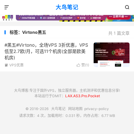
大鸟笔记


标签：Virtono黑五
共 1 篇文章
#黑五#Virtono，全场VPS 3折优惠，VPS
低至2.7欧/月，可选11个机房(全部是欧美
机房)
VPS优惠
赞(
1
)


大鸟博客:专注于国外VPS，独立服务器，主机测评和优惠信息分享!
本站运行于DMIT：
LAX.AS3.Pro.Pocket
© 2016-2026
大鸟笔记
网站地图
privacy-policy
请求次数：4 次，加载用时：0.031 秒，内存占用：6.77 MB